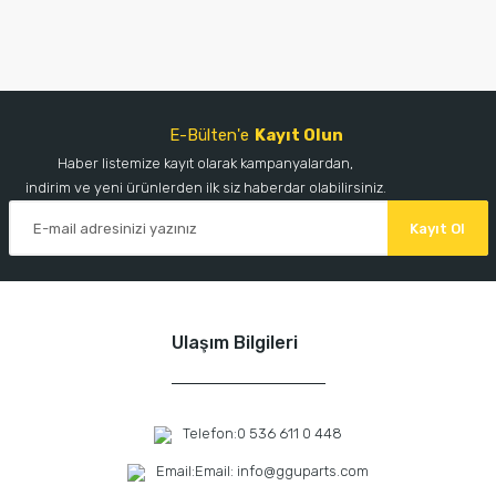
E-Bülten'e
Kayıt Olun
Haber listemize kayıt olarak kampanyalardan,
indirim ve yeni ürünlerden ilk siz haberdar olabilirsiniz.
Kayıt Ol
Ulaşım Bilgileri
Telefon:
0 536 611 0 448
Email:
Email: info@gguparts.com