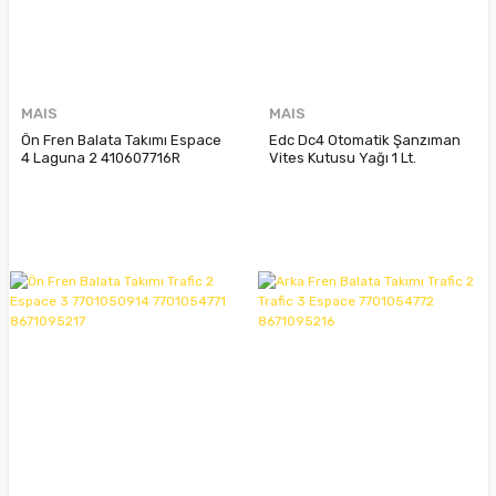
MAIS
MAIS
Ön Fren Balata Takımı Espace
Edc Dc4 Otomatik Şanzıman
4 Laguna 2 410607716R
Vites Kutusu Yağı 1 Lt.
7701206747 7701207977
7711428122 Castrol Fe 75W
7701209810