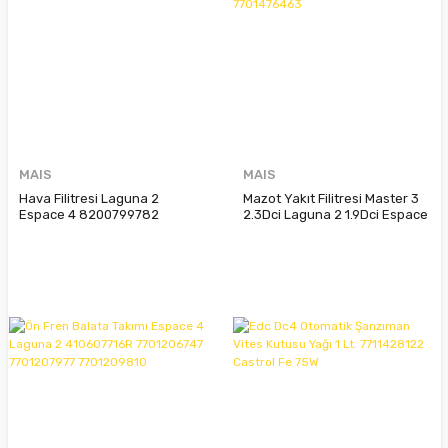
MAIS
MAIS
Hava Filitresi Laguna 2
Mazot Yakıt Filitresi Master 3
Espace 4 8200799782
2.3Dci Laguna 2 1.9Dci Espace
8200421711
4 2.0Dci 7701478972
7701044913 7701476463