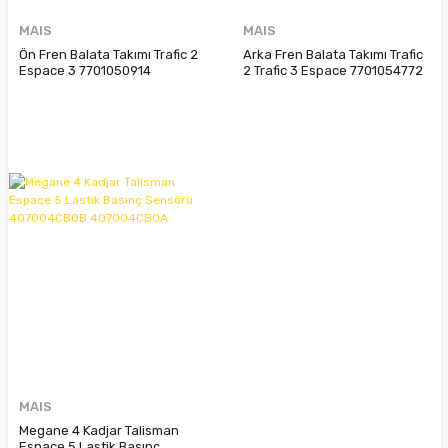
MAIS
MAIS
Ön Fren Balata Takımı Trafic 2
Arka Fren Balata Takımı Trafic
Espace 3 7701050914
2 Trafic 3 Espace 7701054772
7701054771 8671095217
8671095216
MAIS
Megane 4 Kadjar Talisman
Espace 5 Lastik Basınç