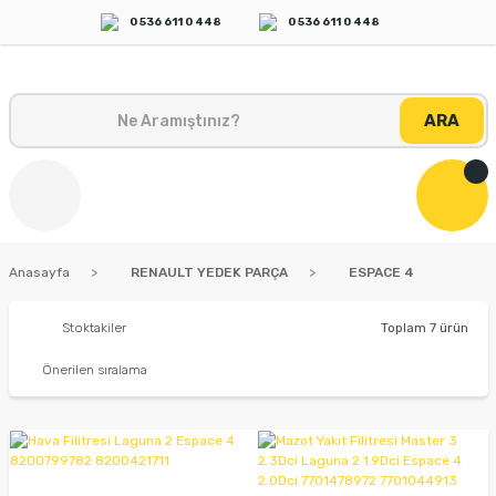
0 536 611 0 448
0 536 611 0 448
ARA
Anasayfa
RENAULT YEDEK PARÇA
ESPACE 4
Stoktakiler
Toplam 7 ürün