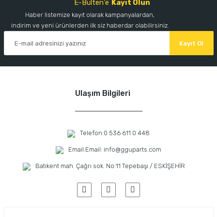
E-Bülten'e
Kayıt Olun
Haber listemize kayıt olarak kampanyalardan,
indirim ve yeni ürünlerden ilk siz haberdar olabilirsiniz.
Kayıt Ol
Ulaşım Bilgileri
Telefon:
0 536 611 0 448
Email:
Email: info@gguparts.com
Batıkent mah. Çağrı sok. No:11 Tepebaşı / ESKİŞEHİR