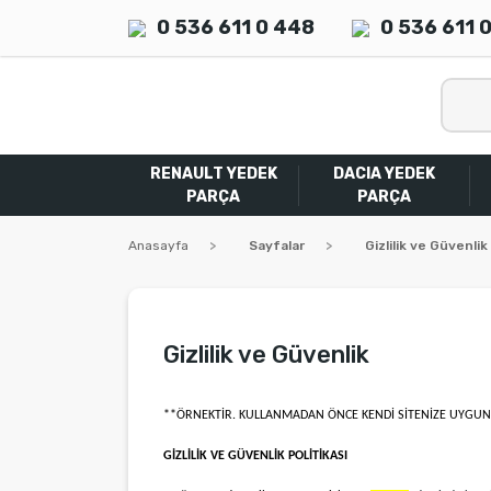
0 536 611 0 448
0 536 611 
RENAULT YEDEK
DACIA YEDEK
PARÇA
PARÇA
Anasayfa
Sayfalar
Gizlilik ve Güvenlik
Gizlilik ve Güvenlik
**ÖRNEKTİR. KULLANMADAN ÖNCE KENDİ SİTENİZE UYGUN 
GİZLİLİK VE GÜVENLİK POLİTİKASI