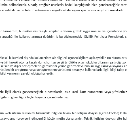
a imha edilmektedir. Sipariş ettiğiniz ürünlerin bedeli karşılığında bize göndereceğiniz tar
raz edebilir ve bu tutarın ödenmesini engelleyebileceğiniz için bir risk oluşturmamaktadır.
. Firmamız, bu linkler vasıtasıyla erişilen sitelerin gizlilik uygulamaları ve içeriklerine 
 aracılığı ile kullanıcılarımıza dağıtılır. İş bu sözleşmedeki Gizlilik Politikası Prensipler
tikası" hükümleri dışında kullanıcılara ait bilgileri üçüncü kişilere açıklayabilir. Bu durumlar 
ili hukuki otorite tarafından çıkarılan ve yürürlülükte olan hukuk kurallarının getirdiği zo
esi"'nin ve diğer sözleşmelerin gereklerini yerine getirmek ve bunları uygulamaya koymak a
yürütülen bir araştırma veya soruşturmanın yürütümü amacıyla kullanıcılarla ilgili bilgi talep 
 bilgi vermenin gerekli olduğu hallerdir.
e ilgili olarak göndereceğiniz e-postalarda, asla kredi kartı numaranızı veya şifrelerini
ilgilerin güvenliğini hiçbir koşulda garanti edemez.
ın web sitesini kullanımı hakkındaki bilgileri teknik bir iletişim dosyası (Çerez-Cookie) kulla
 tarayıcısına (browser) gönderdiği küçük metin dosyalarıdır. Teknik iletişim dosyası site ha