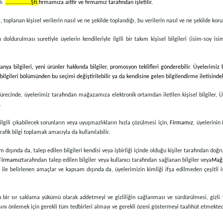
lı
……………….Şti.
firmamıza aittir ve firmamız tarafından işletilir.
a, toplanan kişisel verilerin nasıl ve ne şekilde toplandığı, bu verilerin nasıl ve ne şekilde koru
 doldurulması suretiyle üyelerin kendileriyle ilgili bir takım kişisel bilgileri (isim-soy isi
 bilgileri, yeni ürünler hakkında bilgiler, promosyon teklifleri gönderebilir. Üyelerimiz
bilgileri bölümünden bu seçimi değiştirilebilir ya da kendisine gelen bilgilendirme iletisindeki
ürecinde, üyelerimiz tarafından mağazamıza elektronik ortamdan iletilen kişisel bilgiler, Ü
.
ilgili çıkabilecek sorunların veya uyuşmazlıkların hızla çözülmesi için,
Firmamız
, üyelerinin
fik bilgi toplamak amacıyla da kullanılabilir.
 dışında da, talep edilen bilgileri kendisi veya işbirliği içinde olduğu kişiler tarafından doğ
Firmamız
tarafından talep edilen bilgiler veya kullanıcı tarafından sağlanan bilgiler veya
Mağ
i" ile belirlenen amaçlar ve kapsam dışında da, üyelerimizin kimliği ifşa edilmeden çeşitli 
 bunu bir sır saklama yükümü olarak addetmeyi ve gizliliğin sağlanması ve sürdürülmesi, giz
asını önlemek için gerekli tüm tedbirleri almayı ve gerekli özeni göstermeyi taahhüt etmekted