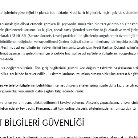
ı sahiplerinin güvenliğini ilk planda tutmaktadır. Kredi kartı bilgileriniz hiçbir şekilde siste
nlamak için dikkat etmeniz gereken iki şey vardır. Bunlardan biri tarayıcınızın en alt satır
iz şifrelenerek korunur. Bu bilgiler, ancak satış işlemleri sürecine bağlı olarak ve verdiğiniz 
z olarak 128 bit SSL (Secure Sockets Layer) protokolü ile şifrelenip sorgulanmak üzere ilgili ba
an görüntülenemediğinden ve kaydedilmediğinden, üçüncü şahısların herhangi bir koşulda bu bil
a/teslimat adresi bilgilerinin güvenilirliği firmamiz tarafından Kredi Kartları Dolandırıcılığı
eslimat aşamasına gelebilmesi için öncelikle finansal ve adres/telefon bilgilerinin doğruluğun
lmektedir.
siz değiştirebilirsiniz. Üye giriş bilgilerinizi güvenli koruduğunuz takdirde başkalarının s
nlik alanı içinde hareket edilir. Bu sistem kırılması mümkün olmayan bir uluslararası bir şif
es ve telefon bilgilerinin
belirtildiği İnternet alışveriş siteleri günümüzde daha fazla tercih 
n güvenirliği konusunda daha sağlıklı bilgi edinebilirsiniz.
 telefonun yer almasına dikkat edilmesini tavsiye ediyoruz. Alışveriş yapacaksanız alışveriş
lefon ederek teyit edin. Firmamıza ait tüm online alışveriş sitelerimizde firmamıza dair tüm bi
 BİLGİLERİ GÜVENLİĞİ
 ve kredi kart bilgileriniz firmamız tarafından gizlilik prensibine göre saklanacaktır. Bu bi