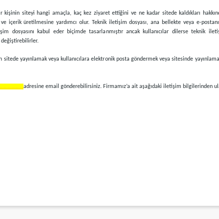
bir kişinin siteyi hangi amaçla, kaç kez ziyaret ettiğini ve ne kadar sitede kaldıkları hakkınd
e içerik üretilmesine yardımcı olur. Teknik iletişim dosyası, ana bellekte veya e-postanı
tişim dosyasını kabul eder biçimde tasarlanmıştır ancak kullanıcılar dilerse teknik ile
eğiştirebilirler.
n sitede yayınlamak veya kullanıcılara elektronik posta göndermek veya sitesinde yayınlamak su
………………..
adresine email gönderebilirsiniz. Firmamız’a ait aşağıdaki iletişim bilgilerinden ula