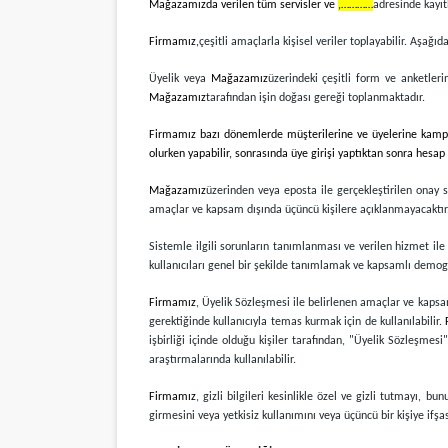
Mağazamızda verilen tüm servisler ve
,…………
adresinde kayıt
Firmamız,
çeşitli amaçlarla kişisel veriler toplayabilir. Aşağıd
Üyelik veya
Mağazamız
üzerindeki çeşitli form ve anketlerin
Mağazamız
tarafından işin doğası gereği toplanmaktadır.
Firmamız bazı dönemlerde müşterilerine ve üyelerine kampanya
olurken yapabilir, sonrasında üye girişi yaptıktan sonra hesap 
Mağazamız
üzerinden veya eposta ile gerçekleştirilen onay s
amaçlar ve kapsam dışında üçüncü kişilere açıklanmayacaktır
Sistemle ilgili sorunların tanımlanması ve verilen hizmet ile 
kullanıcıları genel bir şekilde tanımlamak ve kapsamlı demogra
Firmamız
, Üyelik Sözleşmesi ile belirlenen amaçlar ve kapsam
gerektiğinde kullanıcıyla temas kurmak için de kullanılabilir.
işbirliği içinde olduğu kişiler tarafından, "Üyelik Sözleşmes
araştırmalarında kullanılabilir.
Firmamız
, gizli bilgileri kesinlikle özel ve gizli tutmayı,
girmesini veya yetkisiz kullanımını veya üçüncü bir kişiye ifş