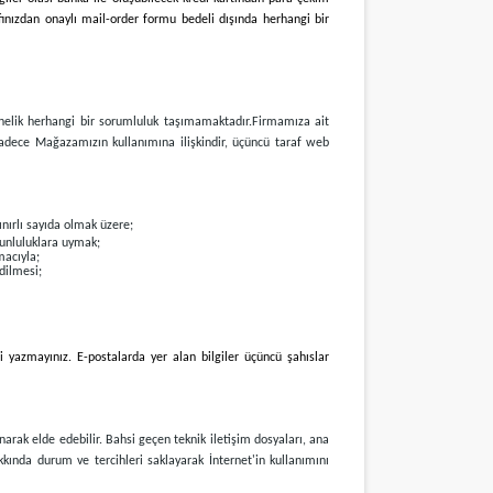
afınızdan onaylı mail-order formu bedeli dışında herhangi bir
yönelik herhangi bir sorumluluk taşımamaktadır.
Firmamıza ait
i, sadece Mağazamızın kullanımına ilişkindir, üçüncü taraf web
sınırlı sayıda olmak üzere;
runluluklara uymak;
macıyla;
edilmesi;
zi yazmayınız. E-postalarda yer alan bilgiler üçüncü şahıslar
narak elde edebilir. Bahsi geçen teknik iletişim dosyaları, ana
kkında durum ve tercihleri saklayarak İnternet'in kullanımını