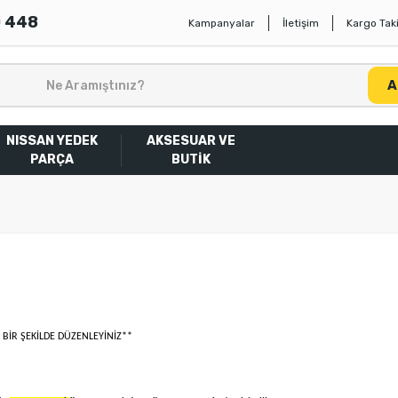
0 448
Kampanyalar
İletişim
Kargo Taki
A
NISSAN YEDEK
AKSESUAR VE
PARÇA
BUTİK
BİR ŞEKİLDE DÜZENLEYİNİZ**