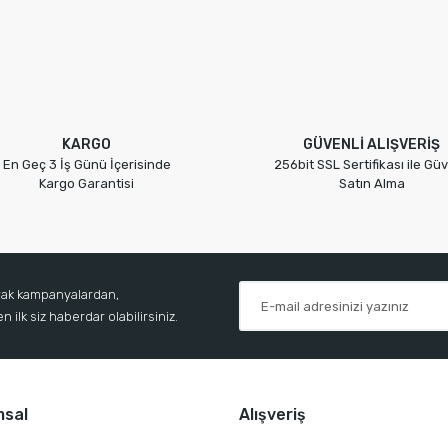
KARGO
GÜVENLİ ALIŞVERİŞ
En Geç 3 İş Günü İçerisinde
256bit SSL Sertifikası ile Güv
Kargo Garantisi
Satın Alma
arak kampanyalardan,
 ilk siz haberdar olabilirsiniz.
msal
Alışveriş