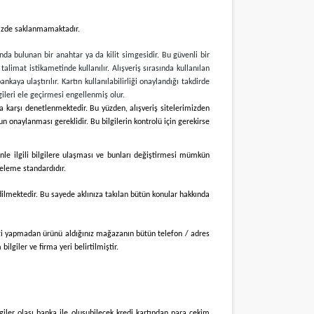
mimizde saklanmamaktadır.
ında bulunan bir anahtar ya da kilit simgesidir. Bu güvenli bir
talimat istikametinde kullanılır. Alışveriş sırasında kullanılan
nkaya ulaştırılır. Kartın kullanılabilirliği onaylandığı takdirde
gileri ele geçirmesi engellenmiş olur.
'na karşı denetlenmektedir. Bu yüzden, alışveriş sitelerimizden
un onaylanması gereklidir. Bu bilgilerin kontrolü için gerekirse
izinle ilgili bilgilere ulaşması ve bunları değiştirmesi mümkün
releme standardıdır.
edilmektedir. Bu sayede aklınıza takılan bütün konular hakkında
inizi yapmadan ürünü aldığınız mağazanın bütün telefon / adres
lgiler ve firma yeri belirtilmiştir.
lgiler olası banka ile oluşubilecek kredi kartından para çekim