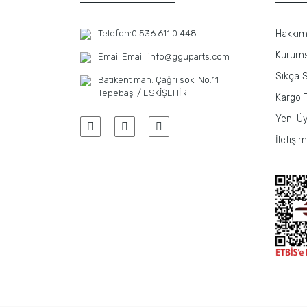
Telefon:
0 536 611 0 448
Hakkım
Kurums
Email:
Email: info@gguparts.com
Sıkça S
Batıkent mah. Çağrı sok. No:11
Tepebaşı / ESKİŞEHİR
Kargo T
Yeni Üy
İletişim