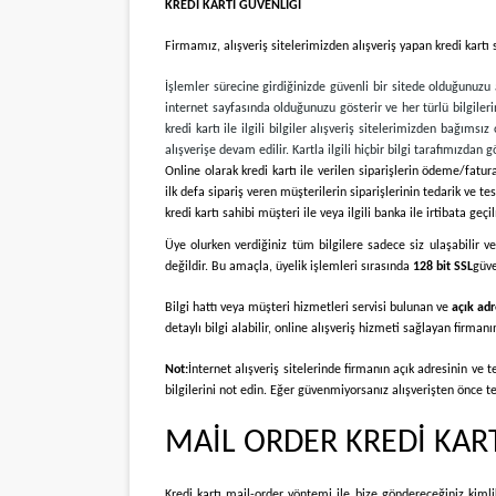
KREDİ KARTI GÜVENLİĞİ
Firmamız
, alışveriş sitelerimizden alışveriş yapan kredi kart
İşlemler sürecine girdiğinizde güvenli bir sitede olduğunuzu a
internet sayfasında olduğunuzu gösterir ve her türlü bilgilerin
kredi kartı ile ilgili bilgiler alışveriş sitelerimizden bağımsı
alışverişe devam edilir. Kartla ilgili hiçbir bilgi tarafımızd
Online olarak kredi kartı ile verilen siparişlerin ödeme/fatur
ilk defa sipariş veren müşterilerin siparişlerinin tedarik ve t
kredi kartı sahibi müşteri ile veya ilgili banka ile irtibata geçi
Üye olurken verdiğiniz tüm bilgilere sadece siz ulaşabilir ve 
değildir. Bu amaçla, üyelik işlemleri sırasında
128 bit SSL
güve
Bilgi hattı veya müşteri hizmetleri servisi bulunan ve
açık adr
detaylı bilgi alabilir, online alışveriş hizmeti sağlayan firmanı
Not:
İnternet alışveriş sitelerinde firmanın açık adresinin ve
bilgilerini not edin. Eğer güvenmiyorsanız alışverişten önce te
MAİL ORDER KREDİ KART
Kredi kartı mail-order yöntemi ile bize göndereceğiniz kimlik