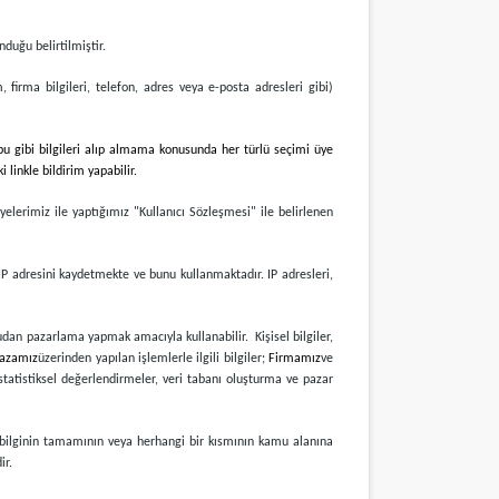
nduğu belirtilmiştir.
m, firma bilgileri, telefon, adres veya e-posta adresleri gibi)
 bu gibi bilgileri alıp almama konusunda her türlü seçimi üye
 linkle bildirim yapabilir.
yelerimiz ile yaptığımız "Kullanıcı Sözleşmesi" ile belirlenen
 IP adresini kaydetmekte ve bunu kullanmaktadır. IP adresleri,
rudan pazarlama yapmak amacıyla kullanabilir. Kişisel bilgiler,
azamız
üzerinden yapılan işlemlerle ilgili bilgiler;
Firmamız
ve
istatistiksel değerlendirmeler, veri tabanı oluşturma ve pazar
li bilginin tamamının veya herhangi bir kısmının kamu alanına
ir.