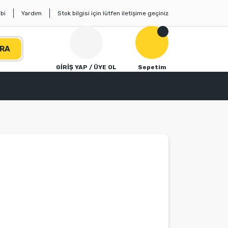
bi
Yardım
Stok bilgisi için lütfen iletişime geçiniz
RA
GİRİŞ YAP / ÜYE OL
Sepetim