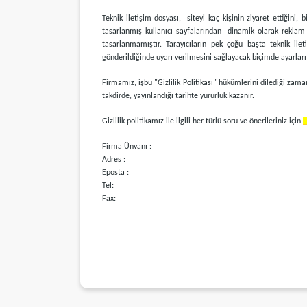
Teknik iletişim dosyası, siteyi kaç kişinin ziyaret ettiğini, 
tasarlanmış kullanıcı sayfalarından dinamik olarak reklam v
tasarlanmamıştır. Tarayıcıların pek çoğu başta teknik ile
gönderildiğinde uyarı verilmesini sağlayacak biçimde ayarları d
Firmamız, işbu "Gizlilik Politikası" hükümlerini dilediği zama
takdirde, yayınlandığı tarihte yürürlük kazanır.
Gizlilik politikamız ile ilgili her türlü soru ve önerileriniz için
Firma Ünvanı :
Adres :
Eposta :
Tel:
Fax: