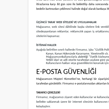
itirazlarına karşı 60 gün süre ile bekletilip daha sonrasınd
bedelin kartınızdan çekilmesi halinde doğal olarak bankaya iti
ÜÇÜNCÜ TARAF WEB SİTELERİ VE UYGULAMALAR
Mağazamız, web sitesi dâhilinde başka sitelere link verebilir
sitede
yayınlanan reklamlar, reklamcılık yapan iş ortaklarımız
sitelerini kapsamaz.
İSTİSNAİ HALLER
Aşağıda belirtilen sınırlı hallerde Firmamız, işbu "Gizlilik Poli
Kanun, Kanun Hükmünde Kararname, Yönetmelik v.b. yetk
Mağazamızınkullanıcılarla akdettiği "Üyelik Sözleşm
Yetkili idari ve adli otorite tarafından usulüne göre 
Kullanıcıların hakları veya güvenliklerini korumak için
E-POSTA GÜVENLİĞİ
Mağazamızın Müşteri Hizmetleri’ne, herhangi bir siparişinizl
tarafından görülebilir. Firmamız e-postalarınızdan aktarılan b
TARAYICI ÇEREZLERİ
Firmamız, mağazamızı ziyaret eden kullanıcılar ve kullanıcılar
bellekte saklanmak üzere bir internet sitesinin kullanıcının
kolaylaştırır.