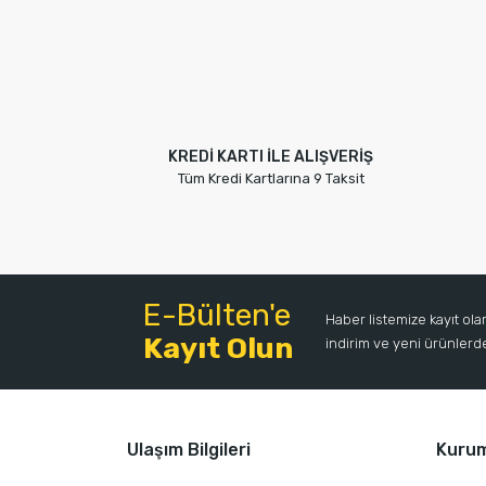
KREDİ KARTI İLE ALIŞVERİŞ
Tüm Kredi Kartlarına 9 Taksit
E-Bülten'e
Haber listemize kayıt ol
Kayıt Olun
indirim ve yeni ürünlerden
Ulaşım Bilgileri
Kuru