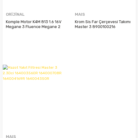
ORİJİNAL
MAIS
Komple Motor K4M 813 1.6 16V
Krom Sis Far Çerçevesi Takımı
Megane 3 Fluence Megane 2
Master 3 8900100216
Komple Otomatik Şanzıman
Dp0 8200082076
8200897941 8200082071
MAIS