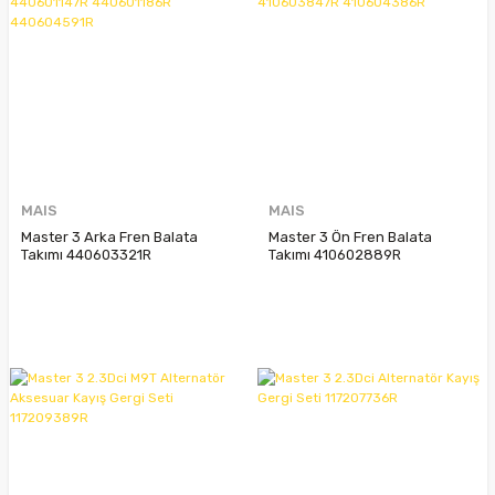
MAIS
MAIS
Master 3 Arka Fren Balata
Master 3 Ön Fren Balata
Takımı 440603321R
Takımı 410602889R
440600264R 440601147R
410601061R 410603847R
440601186R 440604591R
410604386R