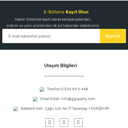
E-Bülten'e
Kayıt Olun
Haber listemize kayıt olarak kampanyalardan,
indirim ve yeni ürünlerden ilk siz haberdar olabilirsiniz.
Kayıt Ol
Ulaşım Bilgileri
Telefon:
0 536 611 0 448
Email:
Email: info@gguparts.com
Batıkent mah. Çağrı sok. No:11 Tepebaşı / ESKİŞEHİR