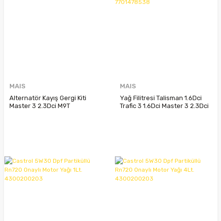
MAIS
MAIS
Alternatör Kayış Gergi Kiti
Yağ Filitresi Talisman 1.6Dci
Master 3 2.3Dci M9T
Trafic 3 1.6Dci Master 3 2.3Dci
117209956R
152093920R 152094543R
7701478538