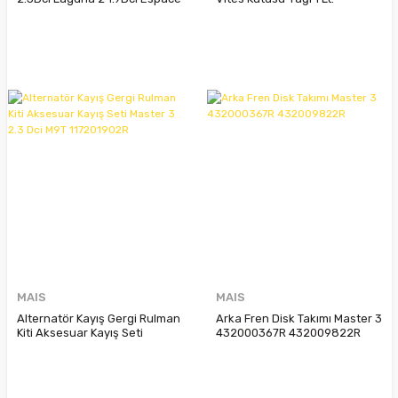
4 2.0Dci 7701478972
7711428122 Castrol Fe 75W
7701044913 7701476463
MAIS
MAIS
Alternatör Kayış Gergi Rulman
Arka Fren Disk Takımı Master 3
Kiti Aksesuar Kayış Seti
432000367R 432009822R
Master 3 2.3 Dci M9T
117201902R