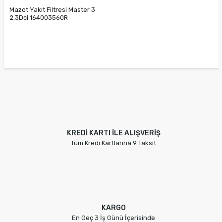
Mazot Yakıt Filtresi Master 3
2.3Dci 164003560R
164000708R 164004169R
164004350R
KREDİ KARTI İLE ALIŞVERİŞ
Tüm Kredi Kartlarına 9 Taksit
KARGO
En Geç 3 İş Günü İçerisinde