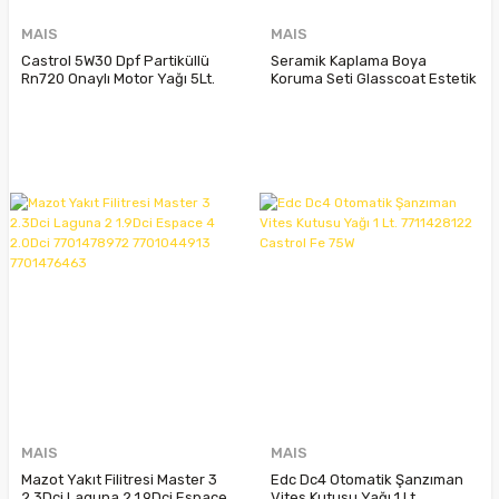
MAIS
MAIS
Castrol 5W30 Dpf Partiküllü
Seramik Kaplama Boya
Rn720 Onaylı Motor Yağı 5Lt.
Koruma Seti Glasscoat Estetik
4300200203
Paketi 7711430451
MAIS
MAIS
Mazot Yakıt Filitresi Master 3
Edc Dc4 Otomatik Şanzıman
2.3Dci Laguna 2 1.9Dci Espace
Vites Kutusu Yağı 1 Lt.