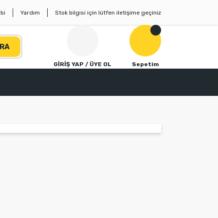
bi
Yardım
Stok bilgisi için lütfen iletişime geçiniz
RA
GİRİŞ YAP / ÜYE OL
Sepetim