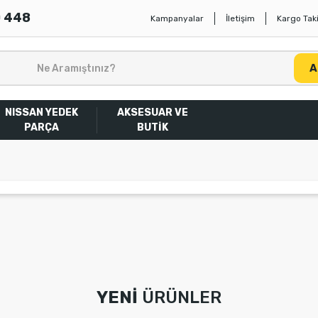
0 448
Kampanyalar
İletişim
Kargo Taki
A
NISSAN YEDEK
AKSESUAR VE
PARÇA
BUTİK
%30
YENİ
ÜRÜNLER