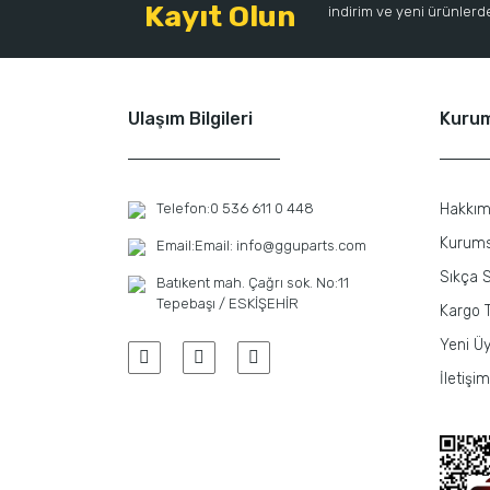
Kayıt Olun
indirim ve yeni ürünlerden
Katalizör Laguna 3 Espace 2.0 Dci KT11 KT1E KT1N 
Ulaşım Bilgileri
Kuru
Telefon:
0 536 611 0 448
Hakkım
Katalizör Laguna 3 Espace 2.0 Dci KT11 KT1E KT1N 
YENİ
Kurums
Email:
Email: info@gguparts.com
Sıkça S
Batıkent mah. Çağrı sok. No:11
Tepebaşı / ESKİŞEHİR
Kargo T
MAIS
YENİ
Benzi
Yeni Üy
İletişim