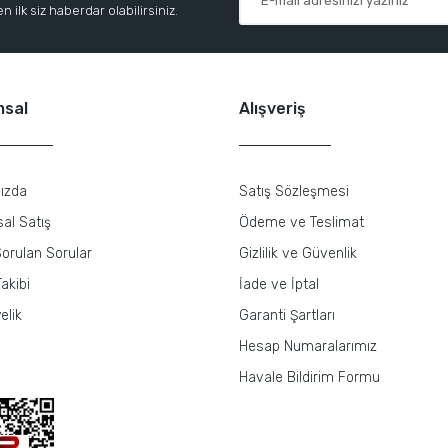
 ilk siz haberdar olabilirsiniz.
8200726077 8200771220
msal
Alışveriş
ızda
Satış Sözleşmesi
8200726077 8200771220
al Satış
Ödeme ve Teslimat
orulan Sorular
Gizlilik ve Güvenlik
akibi
İade ve İptal
n Otomatiği Pompası R19 Europa 1.6 1.4 8V Express Sofabex 8751 77007
elik
Garanti Şartları
Hesap Numaralarımız
Havale Bildirim Formu
%40