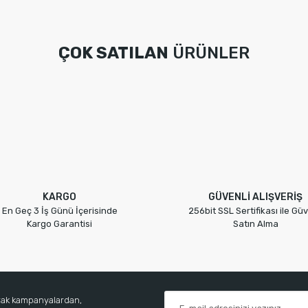
ÇOK SATILAN
ÜRÜNLER
Şifre Kapak Takımı Master 2 8900100215
KARGO
GÜVENLİ ALIŞVERİŞ
En Geç 3 İş Günü İçerisinde
256bit SSL Sertifikası ile Güv
Kargo Garantisi
Satın Alma
arak kampanyalardan,