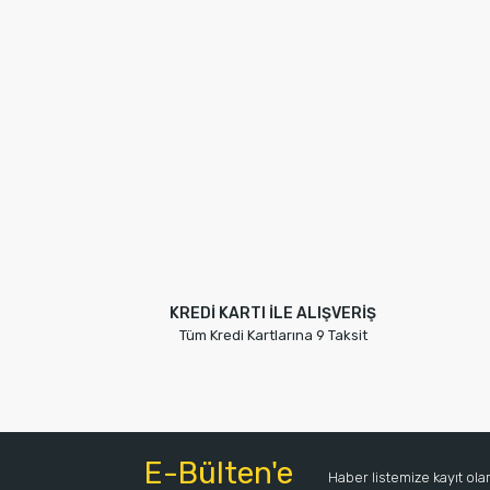
YENİ
MAIS
Kapı 
YENİ
KREDİ KARTI İLE ALIŞVERİŞ
Tüm Kredi Kartlarına 9 Taksit
E-Bülten'e
Haber listemize kayıt ol