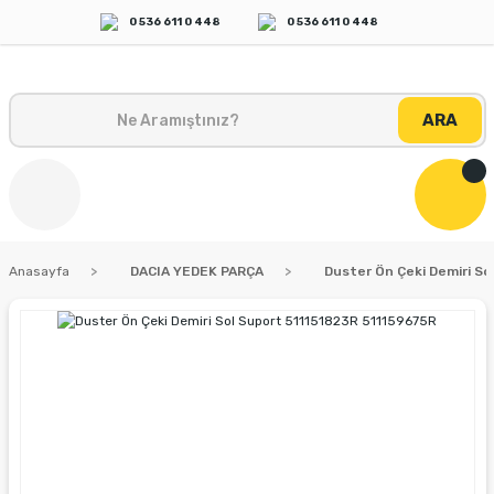
0 536 611 0 448
0 536 611 0 448
ARA
Anasayfa
DACIA YEDEK PARÇA
Duster Ön Çeki Demiri So