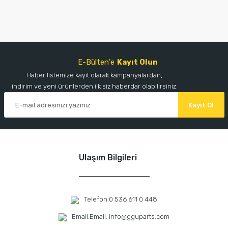
E-Bülten'e
Kayıt Olun
Haber listemize kayıt olarak kampanyalardan,
indirim ve yeni ürünlerden ilk siz haberdar olabilirsiniz.
Kayıt Ol
Ulaşım Bilgileri
Telefon:
0 536 611 0 448
Email:
Email: info@gguparts.com