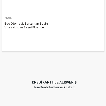
MAIS
Edc Otomatik Şanzıman Beyin
Vites Kutusu Beyni Fluence
Megane 3 1.5Dci 310320749R
310320254R
KREDİ KARTI İLE ALIŞVERİŞ
Tüm Kredi Kartlarına 9 Taksit