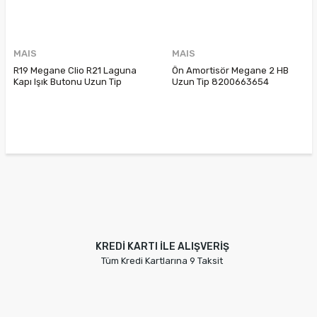
MAIS
MAIS
R19 Megane Clio R21 Laguna
Ön Amortisör Megane 2 HB
Kapı Işık Butonu Uzun Tip
Uzun Tip 8200663654
7700415499 7700416072
8200222460 8200222461
7700811152
8200335195
KREDİ KARTI İLE ALIŞVERİŞ
Tüm Kredi Kartlarına 9 Taksit