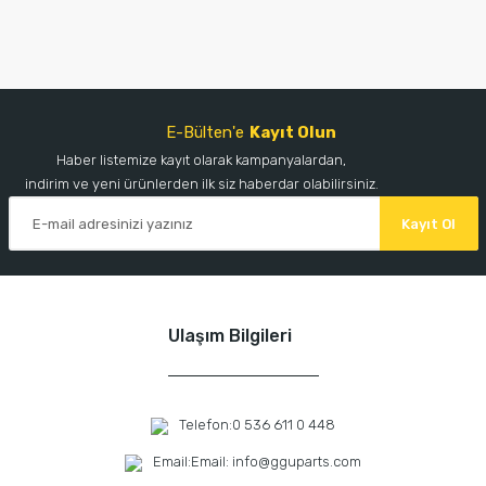
E-Bülten'e
Kayıt Olun
Haber listemize kayıt olarak kampanyalardan,
indirim ve yeni ürünlerden ilk siz haberdar olabilirsiniz.
Kayıt Ol
Ulaşım Bilgileri
Telefon:
0 536 611 0 448
Email:
Email: info@gguparts.com