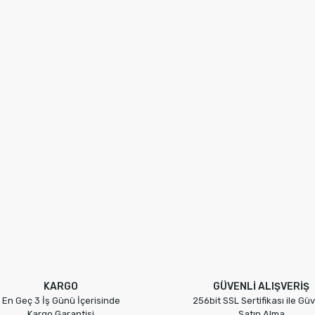
KARGO
GÜVENLİ ALIŞVERİŞ
En Geç 3 İş Günü İçerisinde
256bit SSL Sertifikası ile Güv
Kargo Garantisi
Satın Alma