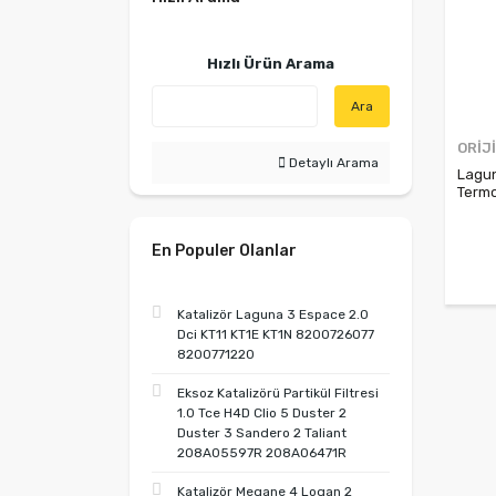
Hızlı Ürün Arama
Ara
ORİJ
Detaylı Arama
Lagun
Term
En Populer Olanlar
Katalizör Laguna 3 Espace 2.0
Dci KT11 KT1E KT1N 8200726077
8200771220
Eksoz Katalizörü Partikül Filtresi
1.0 Tce H4D Clio 5 Duster 2
Duster 3 Sandero 2 Taliant
208A05597R 208A06471R
Katalizör Megane 4 Logan 2