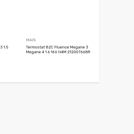
MAIS
3 1.5
Termostat 82C Fluence Megane 3
Megane 4 1.6 16V H4M 212007668R
212001296R