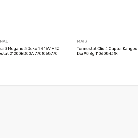
İNAL
MAIS
a 3 Megane 3 Juke 1.4 16V H4J
Termostat Clio 4 Captur Kangoo 
ostat 21200ED00A 7701068770
Dci 90 Bg 110608431R