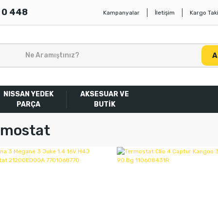
 0 448
Kampanyalar
İletişim
Kargo Taki
A
NISSAN YEDEK
AKSESUAR VE
PARÇA
BUTİK
rmostat