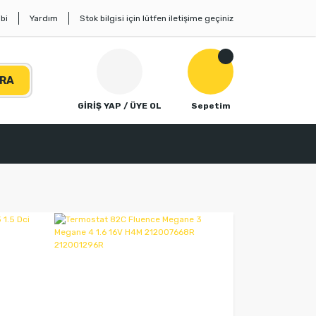
bi
Yardım
Stok bilgisi için lütfen iletişime geçiniz
RA
GİRİŞ YAP / ÜYE OL
Sepetim