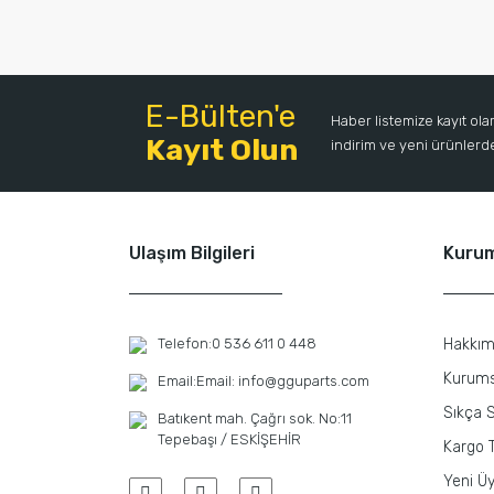
E-Bülten'e
Haber listemize kayıt ol
Kayıt Olun
indirim ve yeni ürünlerden
Ulaşım Bilgileri
Kuru
Telefon:
0 536 611 0 448
Hakkım
Kurums
Email:
Email: info@gguparts.com
Sıkça S
Batıkent mah. Çağrı sok. No:11
Tepebaşı / ESKİŞEHİR
Kargo T
Yeni Üy