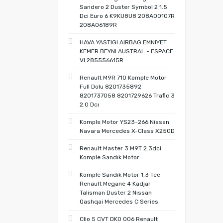
Sandero 2 Duster Symbol 2 1.5
Dci Euro 6 K9KU8U8 208A00107R
208A06189R
HAVA YASTIGI AIRBAG EMNIYET
KEMER BEYNI AUSTRAL - ESPACE
VI 285556615R
Renault M9R 710 Komple Motor
Full Dolu 8201735892
8201737058 8201729626 Trafic 3
2.0 Dcı
Komple Motor YS23-266 Nissan
Navara Mercedes X-Class X250D
Renault Master 3 M9T 2.3dci
Komple Sandık Motor
Komple Sandık Motor 1.3 Tce
Renault Megane 4 Kadjar
Talisman Duster 2 Nissan
Qashqai Mercedes C Series
Clio 5 CVT DK0 006 Renault