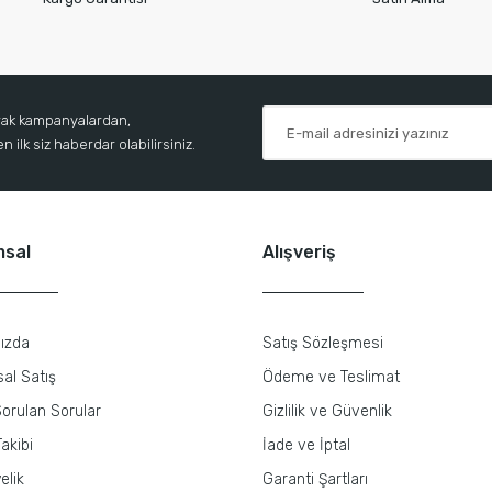
arak kampanyalardan,
 ilk siz haberdar olabilirsiniz.
msal
Alışveriş
ızda
Satış Sözleşmesi
al Satış
Ödeme ve Teslimat
orulan Sorular
Gizlilik ve Güvenlik
akibi
İade ve İptal
elik
Garanti Şartları