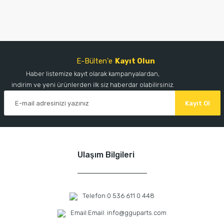
E-Bülten'e
Kayıt Olun
Haber listemize kayıt olarak kampanyalardan,
indirim ve yeni ürünlerden ilk siz haberdar olabilirsiniz.
Kayıt Ol
Ulaşım Bilgileri
Telefon:
0 536 611 0 448
Email:
Email: info@gguparts.com