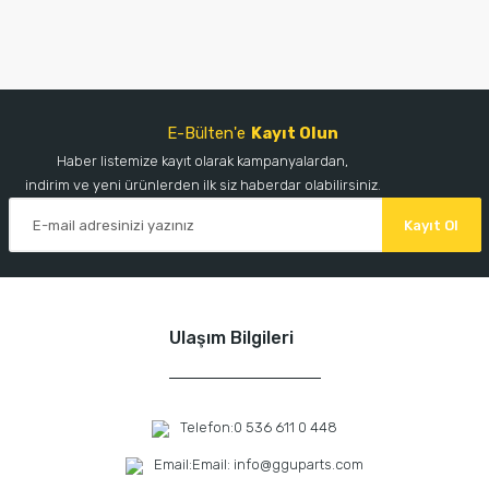
E-Bülten'e
Kayıt Olun
Haber listemize kayıt olarak kampanyalardan,
indirim ve yeni ürünlerden ilk siz haberdar olabilirsiniz.
Kayıt Ol
Ulaşım Bilgileri
Telefon:
0 536 611 0 448
Email:
Email: info@gguparts.com