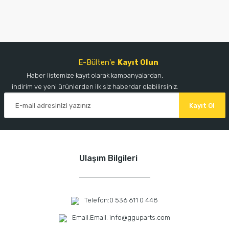
E-Bülten'e
Kayıt Olun
Haber listemize kayıt olarak kampanyalardan,
indirim ve yeni ürünlerden ilk siz haberdar olabilirsiniz.
Kayıt Ol
Ulaşım Bilgileri
Telefon:
0 536 611 0 448
Email:
Email: info@gguparts.com