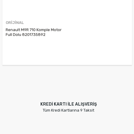
ORİJİNAL
Renault M9R 710 Komple Motor
Full Dolu 8201735892
8201737058 8201729626
Trafic 3 2.0 Dcı
KREDİ KARTI İLE ALIŞVERİŞ
Tüm Kredi Kartlarına 9 Taksit