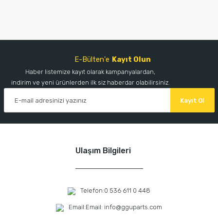
E-Bülten'e
Kayıt Olun
Haber listemize kayıt olarak kampanyalardan,
indirim ve yeni ürünlerden ilk siz haberdar olabilirsiniz.
Kayıt Ol
Ulaşım Bilgileri
Telefon:
0 536 611 0 448
Email:
Email: info@gguparts.com