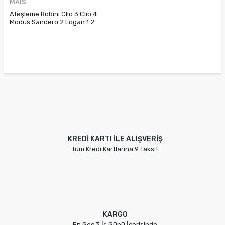
MAIS
Ateşleme Bobini Clio 3 Clio 4
Modus Sandero 2 Logan 1.2
16V D4F 8200702693
8200360911
KREDİ KARTI İLE ALIŞVERİŞ
Tüm Kredi Kartlarına 9 Taksit
KARGO
En Geç 3 İş Günü İçerisinde