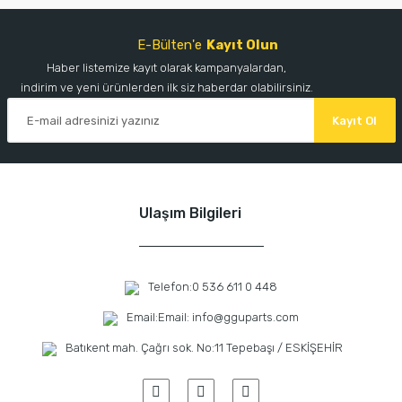
E-Bülten'e
Kayıt Olun
Haber listemize kayıt olarak kampanyalardan,
indirim ve yeni ürünlerden ilk siz haberdar olabilirsiniz.
Kayıt Ol
Ulaşım Bilgileri
Telefon:
0 536 611 0 448
Email:
Email: info@gguparts.com
Batıkent mah. Çağrı sok. No:11 Tepebaşı / ESKİŞEHİR