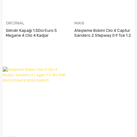
ORİJİNAL
MAIS
Silindir Kapağı 1.5Dci Euro 5
Ateşleme Bobini Clio 4 Captur
Megane 4 Clio 4 Kadjar
Sandero 2 Stepway 0.9 Tce 1.2
Sandero 2 Lodgy Dokker
Tce 224332428R
110413019R