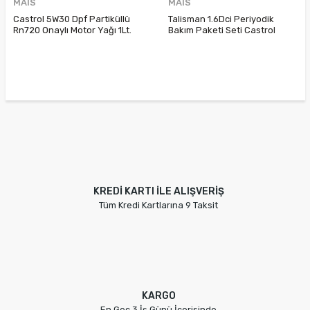
MAIS
MAIS
Castrol 5W30 Dpf Partiküllü
Talisman 1.6Dci Periyodik
Rn720 Onaylı Motor Yağı 1Lt.
Bakım Paketi Seti Castrol
4300200203
5W30 Rn720
KREDİ KARTI İLE ALIŞVERİŞ
Tüm Kredi Kartlarına 9 Taksit
KARGO
En Geç 3 İş Günü İçerisinde