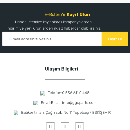
E-Bülten'e
Kayıt Olun
Haber listemize kayıt olarak kampanyalardan,
indirim ve yeni ürünlerden ilk siz haberdar olabilirsiniz.
Kayıt Ol
Ulaşım Bilgileri
Telefon:
0 536 611 0 448
Email:
Email: info@gguparts.com
Batıkent mah. Çağrı sok. No:11 Tepebaşı / ESKİŞEHİR