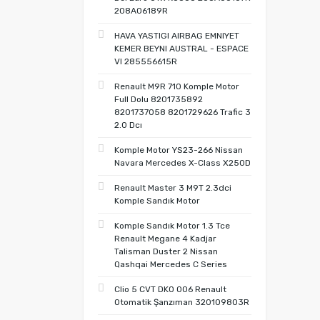
208A06189R
HAVA YASTIGI AIRBAG EMNIYET
KEMER BEYNI AUSTRAL - ESPACE
VI 285556615R
Renault M9R 710 Komple Motor
Full Dolu 8201735892
8201737058 8201729626 Trafic 3
2.0 Dcı
Komple Motor YS23-266 Nissan
Navara Mercedes X-Class X250D
Renault Master 3 M9T 2.3dci
Komple Sandık Motor
Komple Sandık Motor 1.3 Tce
Renault Megane 4 Kadjar
Talisman Duster 2 Nissan
Qashqai Mercedes C Series
Clio 5 CVT DK0 006 Renault
Otomatik Şanzıman 320109803R