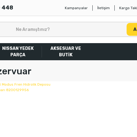
0 448
Kampanyalar
İletişim
Kargo Taki
A
NISSAN YEDEK
AKSESUAR VE
PARÇA
BUTİK
zervuar