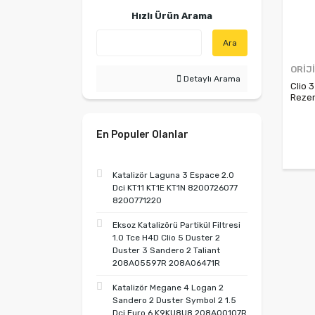
Hızlı Ürün Arama
Ara
ORİJ
Detaylı Arama
Clio 
Reze
En Populer Olanlar
Katalizör Laguna 3 Espace 2.0
Dci KT11 KT1E KT1N 8200726077
8200771220
Eksoz Katalizörü Partikül Filtresi
1.0 Tce H4D Clio 5 Duster 2
Duster 3 Sandero 2 Taliant
208A05597R 208A06471R
Katalizör Megane 4 Logan 2
Sandero 2 Duster Symbol 2 1.5
Dci Euro 6 K9KU8U8 208A00107R