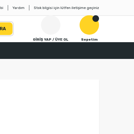
bi
Yardım
Stok bilgisi için lütfen iletişime geçiniz
RA
GİRİŞ YAP / ÜYE OL
Sepetim