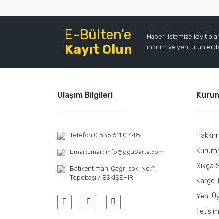
E-Bülten'e
Haber listemize kayıt ol
Kayıt Olun
indirim ve yeni ürünlerden
Ulaşım Bilgileri
Kuru
Telefon:
0 536 611 0 448
Hakkım
Kurums
Email:
Email: info@gguparts.com
Sıkça S
Batıkent mah. Çağrı sok. No:11
Tepebaşı / ESKİŞEHİR
Kargo T
Yeni Üy
İletişim