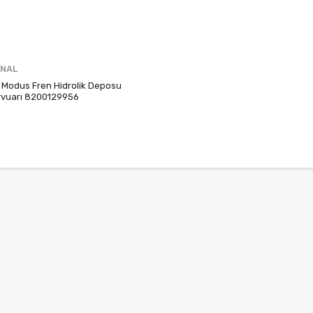
İNAL
3 Modus Fren Hidrolik Deposu
rvuarı 8200129956