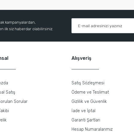
arak kampanyalardan,
 ilk siz haberdar olabilirsiniz.
msal
Alışveriş
ızda
Satış Sözleşmesi
al Satış
Ödeme ve Teslimat
orulan Sorular
Gizlilik ve Güvenlik
akibi
İade ve İptal
elik
Garanti Şartları
Hesap Numaralarımız