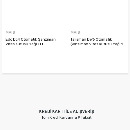
MAIS
MAIS
Edc Dc4 Otomatik Şanzıman
Talisman DW6 Otomatik
Vites Kutusu Yağı 1 Lt.
Şanzıman Vites Kutusu Yağı 1
7711428122 Castrol Fe 75W
Litre 7711579456
KREDİ KARTI İLE ALIŞVERİŞ
Tüm Kredi Kartlarına 9 Taksit