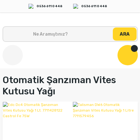
0 536 611 0 448
0 536 611 0 448
ARA
Otomatik Şanzıman Vites
Kutusu Yağı