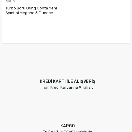
MAIS
Turbo Boru Orıng Conta Yeni
Symbol Megane 3 Fluence
1.5Dci 7701071316
KREDİ KARTI İLE ALIŞVERİŞ
Tüm Kredi Kartlarına 9 Taksit
KARGO
En Geç 3 İş Günü İçerisinde