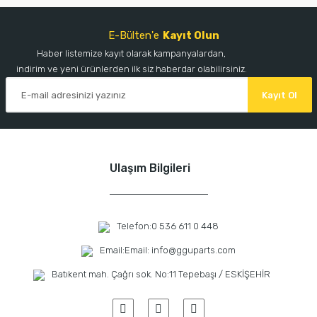
E-Bülten'e
Kayıt Olun
Haber listemize kayıt olarak kampanyalardan,
indirim ve yeni ürünlerden ilk siz haberdar olabilirsiniz.
Kayıt Ol
Ulaşım Bilgileri
Telefon:
0 536 611 0 448
Email:
Email: info@gguparts.com
Batıkent mah. Çağrı sok. No:11 Tepebaşı / ESKİŞEHİR