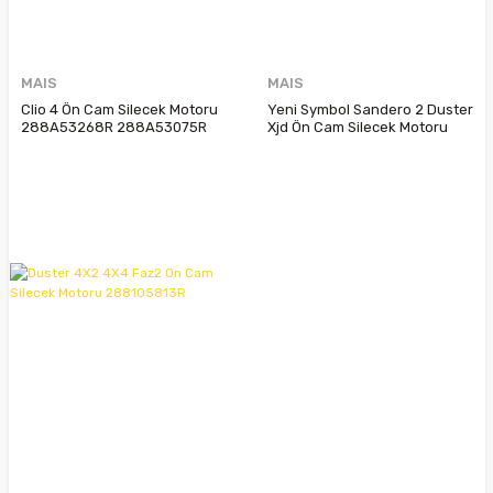
MAIS
MAIS
Clio 4 Ön Cam Silecek Motoru
Yeni Symbol Sandero 2 Duster
288A53268R 288A53075R
Xjd Ön Cam Silecek Motoru
288159333R 288004410R