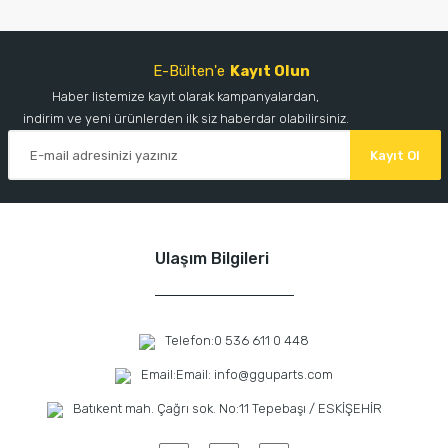
E-Bülten'e
Kayıt Olun
Haber listemize kayıt olarak kampanyalardan,
indirim ve yeni ürünlerden ilk siz haberdar olabilirsiniz.
Kayıt Ol
Ulaşım Bilgileri
Telefon:
0 536 611 0 448
Email:
Email: info@gguparts.com
Batıkent mah. Çağrı sok. No:11 Tepebaşı / ESKİŞEHİR