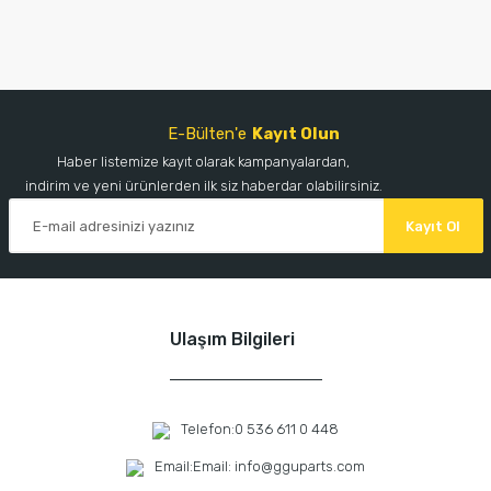
E-Bülten'e
Kayıt Olun
Haber listemize kayıt olarak kampanyalardan,
indirim ve yeni ürünlerden ilk siz haberdar olabilirsiniz.
Kayıt Ol
Ulaşım Bilgileri
Telefon:
0 536 611 0 448
Email:
Email: info@gguparts.com