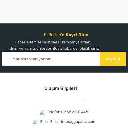
E-Bülten'e
Kayıt Olun
Haber listemize kayıt olarak kampanyalardan,
indirim ve yeni ürünlerden ilk siz haberdar olabilirsiniz.
Kayıt Ol
Ulaşım Bilgileri
Telefon:
0 536 611 0 448
Email:
Email: info@gguparts.com