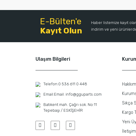
E-Bülten'e
Haber listemize kayıt ol
Kayıt Olun
indirim ve yeni ürünlerden
Ulaşım Bilgileri
Kuru
Telefon:
0 536 611 0 448
Hakkım
Kurums
Email:
Email: info@gguparts.com
Sıkça S
Batıkent mah. Çağrı sok. No:11
Tepebaşı / ESKİŞEHİR
Kargo T
Yeni Üy
İletişim