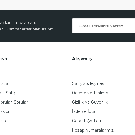
arak kampanyalardan,
 ilk siz haberdar olabilirsiniz.
msal
Alışveriş
ızda
Satış Sözleşmesi
al Satış
Ödeme ve Teslimat
orulan Sorular
Gizlilik ve Güvenlik
akibi
İade ve İptal
elik
Garanti Şartları
Hesap Numaralarımız