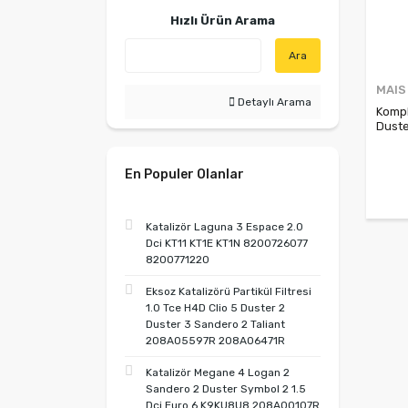
Hızlı Ürün Arama
Ara
MAIS
Detaylı Arama
Kompl
Dust
En Populer Olanlar
Katalizör Laguna 3 Espace 2.0
Dci KT11 KT1E KT1N 8200726077
8200771220
Eksoz Katalizörü Partikül Filtresi
1.0 Tce H4D Clio 5 Duster 2
Duster 3 Sandero 2 Taliant
208A05597R 208A06471R
Katalizör Megane 4 Logan 2
Sandero 2 Duster Symbol 2 1.5
Dci Euro 6 K9KU8U8 208A00107R