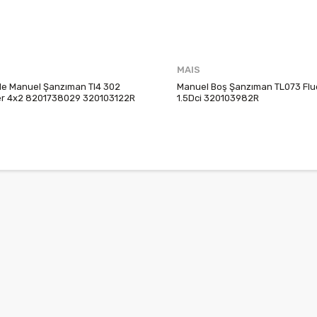
MAIS
e Manuel Şanzıman Tl4 302
Manuel Boş Şanzıman TL073 Fl
er 4x2 8201738029 320103122R
1.5Dci 320103982R