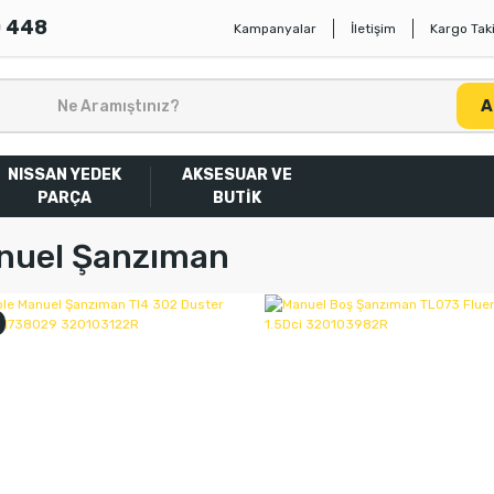
0 448
Kampanyalar
İletişim
Kargo Taki
A
NISSAN YEDEK
AKSESUAR VE
PARÇA
BUTİK
nuel Şanzıman