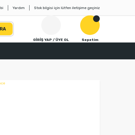
bi
Yardım
Stok bilgisi için lütfen iletişime geçiniz
RA
GİRİŞ YAP / ÜYE OL
Sepetim