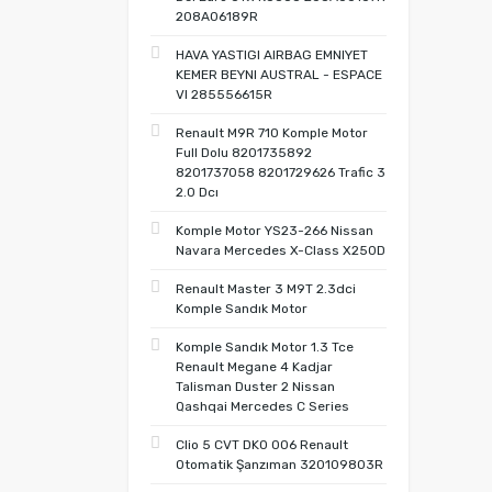
208A06189R
HAVA YASTIGI AIRBAG EMNIYET
KEMER BEYNI AUSTRAL - ESPACE
VI 285556615R
Renault M9R 710 Komple Motor
Full Dolu 8201735892
8201737058 8201729626 Trafic 3
2.0 Dcı
Komple Motor YS23-266 Nissan
Navara Mercedes X-Class X250D
Renault Master 3 M9T 2.3dci
Komple Sandık Motor
Komple Sandık Motor 1.3 Tce
Renault Megane 4 Kadjar
Talisman Duster 2 Nissan
Qashqai Mercedes C Series
Clio 5 CVT DK0 006 Renault
Otomatik Şanzıman 320109803R