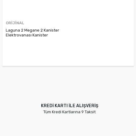
ORİJİNAL
Laguna 2 Megane 2 Kanister
Elektrovanası Kanister
Boşaltma Valfi 8200248821
8200024427 8200660852
KREDİ KARTI İLE ALIŞVERİŞ
Tüm Kredi Kartlarına 9 Taksit