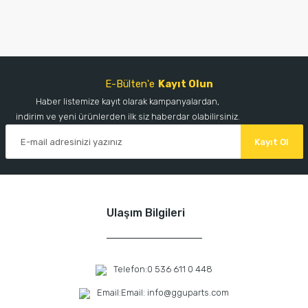
E-Bülten'e
Kayıt Olun
Haber listemize kayıt olarak kampanyalardan,
indirim ve yeni ürünlerden ilk siz haberdar olabilirsiniz.
Kayıt Ol
Ulaşım Bilgileri
Telefon:
0 536 611 0 448
Email:
Email: info@gguparts.com