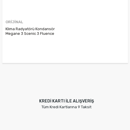
ORİJİNAL
Klima Radyatörü Kondansör
Megane 3 Scenic 3 Fluence
921003293R 921000294R
KREDİ KARTI İLE ALIŞVERİŞ
Tüm Kredi Kartlarına 9 Taksit