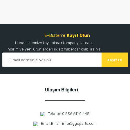
E-Bülten'e
Kayıt Olun
Haber listemize kayıt olarak kampanyalardan,
indirim ve yeni ürünlerden ilk siz haberdar olabilirsiniz.
Kayıt Ol
Ulaşım Bilgileri
Telefon:
0 536 611 0 448
Email:
Email: info@gguparts.com