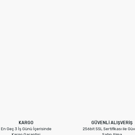
KARGO
GÜVENLİ ALIŞVERİŞ
En Geç 3 İş Günü İçerisinde
256bit SSL Sertifikası ile Güv
Kargo Garantisi
Satın Alma