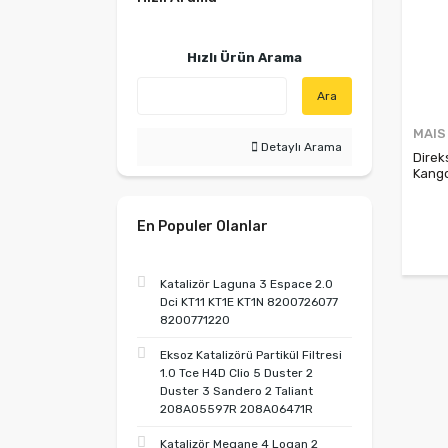
Hızlı Ürün Arama
Ara
MAIS
Detaylı Arama
Direk
Kango
En Populer Olanlar
Katalizör Laguna 3 Espace 2.0
Dci KT11 KT1E KT1N 8200726077
8200771220
Eksoz Katalizörü Partikül Filtresi
1.0 Tce H4D Clio 5 Duster 2
Duster 3 Sandero 2 Taliant
208A05597R 208A06471R
Katalizör Megane 4 Logan 2