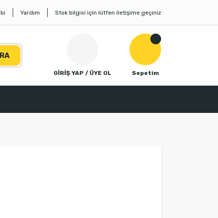
bi
Yardım
Stok bilgisi için lütfen iletişime geçiniz
RA
GİRİŞ YAP / ÜYE OL
Sepetim