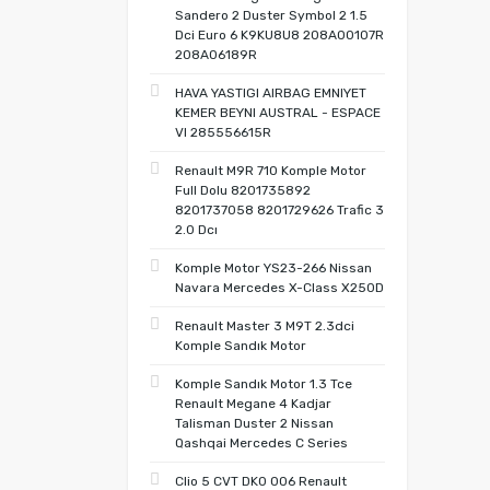
Sandero 2 Duster Symbol 2 1.5
Dci Euro 6 K9KU8U8 208A00107R
208A06189R
HAVA YASTIGI AIRBAG EMNIYET
KEMER BEYNI AUSTRAL - ESPACE
VI 285556615R
Renault M9R 710 Komple Motor
Full Dolu 8201735892
8201737058 8201729626 Trafic 3
2.0 Dcı
Komple Motor YS23-266 Nissan
Navara Mercedes X-Class X250D
Renault Master 3 M9T 2.3dci
Komple Sandık Motor
Komple Sandık Motor 1.3 Tce
Renault Megane 4 Kadjar
Talisman Duster 2 Nissan
Qashqai Mercedes C Series
Clio 5 CVT DK0 006 Renault