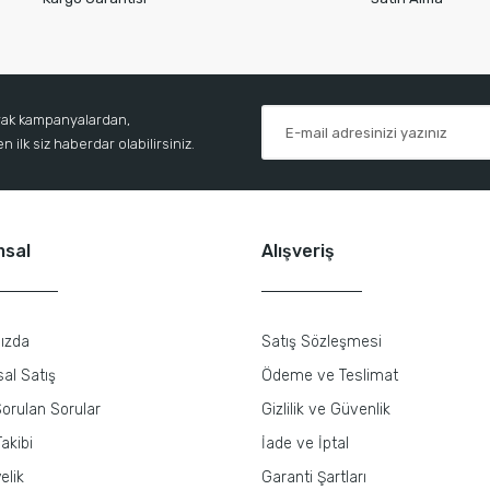
arak kampanyalardan,
 ilk siz haberdar olabilirsiniz.
msal
Alışveriş
ızda
Satış Sözleşmesi
al Satış
Ödeme ve Teslimat
orulan Sorular
Gizlilik ve Güvenlik
akibi
İade ve İptal
elik
Garanti Şartları