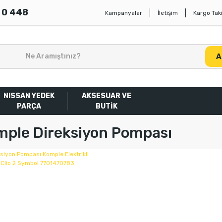
 0 448
Kampanyalar
İletişim
Kargo Taki
A
NISSAN YEDEK
AKSESUAR VE
PARÇA
BUTİK
mple Direksiyon Pompası