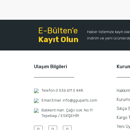
E-Bülten'e
Haber listemize kayıt ol
Kayıt Olun
indirim ve yeni ürünlerden
Ulaşım Bilgileri
Kuru
Telefon:
0 536 611 0 448
Hakkım
Kurums
Email:
Email: info@gguparts.com
Sıkça S
Batıkent mah. Çağrı sok. No:11
Tepebaşı / ESKİŞEHİR
Kargo T
Yeni Üy