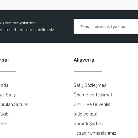
arak kampanyalardan,
 ilk siz haberdar olabilirsiniz.
msal
Alışveriş
ızda
Satış Sözleşmesi
al Satış
Ödeme ve Teslimat
orulan Sorular
Gizlilik ve Güvenlik
akibi
İade ve İptal
elik
Garanti Şartları
Hesap Numaralarımız