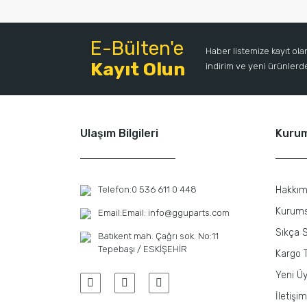
E-Bülten'e
Haber listemize kayıt ol
Kayıt Olun
indirim ve yeni ürünlerden
Ulaşım Bilgileri
Kuru
Telefon:
0 536 611 0 448
Hakkım
Kurums
Email:
Email: info@gguparts.com
Sıkça S
Batıkent mah. Çağrı sok. No:11
Tepebaşı / ESKİŞEHİR
Kargo T
Yeni Üy
İletişim