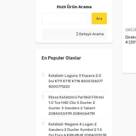
Hızlı Ürün Arama
Ara
ORİJ
Detaylı Arama
Direk
4 (20
En Populer Olanlar
Katalizör Laguna 3 Espace 2.0
Dci KT11 KT1E KT1N 8200726077
8200771220
Eksoz Katalizörü Partikül Filtresi
1.0 Tce H4D Clio 5 Duster 2
Duster 3 Sandero 2 Taliant
208A05597R 208A06471R
Katalizör Megane 4 Logan 2
Sandero 2 Duster Symbol 2 1.5
Dci Euro 6 K9KU8U8 208A00107R