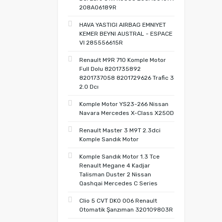
208A06189R
HAVA YASTIGI AIRBAG EMNIYET
KEMER BEYNI AUSTRAL - ESPACE
VI 285556615R
Renault M9R 710 Komple Motor
Full Dolu 8201735892
8201737058 8201729626 Trafic 3
2.0 Dcı
Komple Motor YS23-266 Nissan
Navara Mercedes X-Class X250D
Renault Master 3 M9T 2.3dci
Komple Sandık Motor
Komple Sandık Motor 1.3 Tce
Renault Megane 4 Kadjar
Talisman Duster 2 Nissan
Qashqai Mercedes C Series
Clio 5 CVT DK0 006 Renault
Otomatik Şanzıman 320109803R