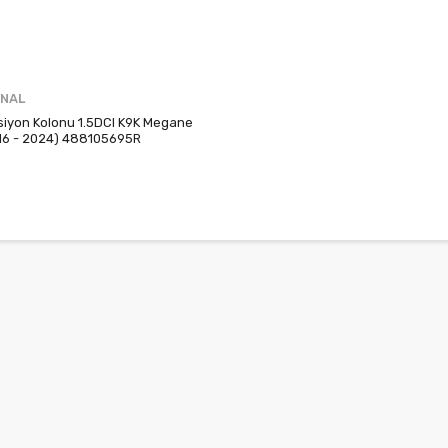
İNAL
siyon Kolonu 1.5DCI K9K Megane
16 - 2024) 488105695R