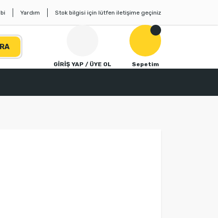
bi
Yardım
Stok bilgisi için lütfen iletişime geçiniz
RA
GİRİŞ YAP / ÜYE OL
Sepetim