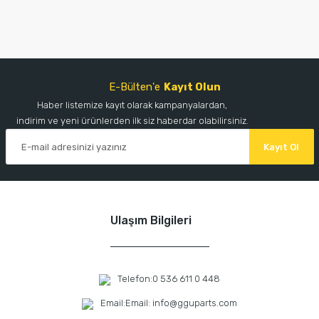
E-Bülten'e
Kayıt Olun
Haber listemize kayıt olarak kampanyalardan,
indirim ve yeni ürünlerden ilk siz haberdar olabilirsiniz.
Kayıt Ol
Ulaşım Bilgileri
Telefon:
0 536 611 0 448
Email:
Email: info@gguparts.com