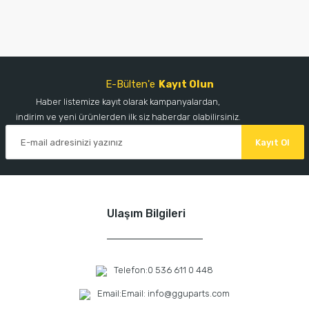
E-Bülten'e
Kayıt Olun
Haber listemize kayıt olarak kampanyalardan,
indirim ve yeni ürünlerden ilk siz haberdar olabilirsiniz.
Kayıt Ol
Ulaşım Bilgileri
Telefon:
0 536 611 0 448
Email:
Email: info@gguparts.com