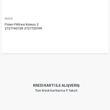
MAIS
Polen Filitresi Koleos 2
272774072R 272772519R
272779564R
KREDİ KARTI İLE ALIŞVERİŞ
Tüm Kredi Kartlarına 9 Taksit