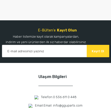
E-Bülten'e
Kayıt Olun
Haber listemize kayıt olarak kampanyalardan,
indirim ve yeni ürünlerden ilk siz haberdar olabilirsiniz.
Kayıt Ol
Ulaşım Bilgileri
Telefon:
0 536 611 0 448
Email:
Email: info@gguparts.com