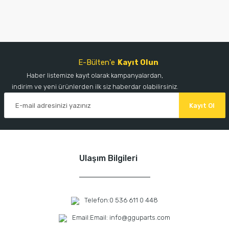
E-Bülten'e
Kayıt Olun
Haber listemize kayıt olarak kampanyalardan,
indirim ve yeni ürünlerden ilk siz haberdar olabilirsiniz.
Kayıt Ol
Ulaşım Bilgileri
Telefon:
0 536 611 0 448
Email:
Email: info@gguparts.com