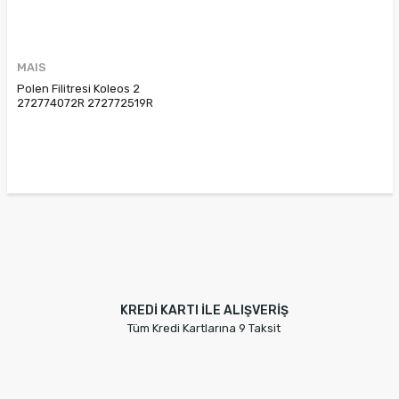
MAIS
Polen Filitresi Koleos 2
272774072R 272772519R
272779564R
KREDİ KARTI İLE ALIŞVERİŞ
Tüm Kredi Kartlarına 9 Taksit