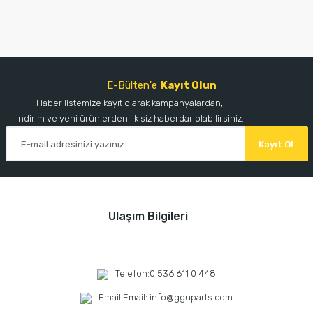
E-Bülten'e
Kayıt Olun
Haber listemize kayıt olarak kampanyalardan,
indirim ve yeni ürünlerden ilk siz haberdar olabilirsiniz.
Kayıt Ol
Ulaşım Bilgileri
Telefon:
0 536 611 0 448
Email:
Email: info@gguparts.com