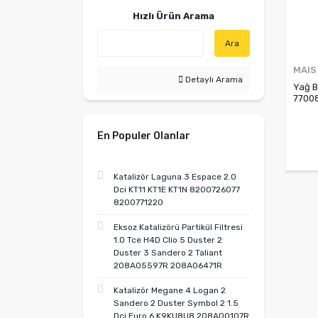
Hızlı Ürün Arama
Ara
MAIS
Detaylı Arama
Yağ B
7700
En Populer Olanlar
Katalizör Laguna 3 Espace 2.0
Dci KT11 KT1E KT1N 8200726077
8200771220
Eksoz Katalizörü Partikül Filtresi
1.0 Tce H4D Clio 5 Duster 2
Duster 3 Sandero 2 Taliant
208A05597R 208A06471R
Katalizör Megane 4 Logan 2
Sandero 2 Duster Symbol 2 1.5
Dci Euro 6 K9KU8U8 208A00107R