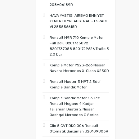
208A06189R
HAVA YASTIGI AIRBAG EMNIYET
KEMER BEYNI AUSTRAL - ESPACE
VI 285556615R
Renault M9R 710 Komple Motor
Full Dolu 8201735892
8201737058 8201729626 Trafic 3
2.0 Dcı
Komple Motor YS23-266 Nissan
Navara Mercedes X-Class X250D
Renault Master 3 M9T 2.3dci
Komple Sandık Motor
Komple Sandık Motor 1.3 Tce
Renault Megane 4 Kadjar
Talisman Duster 2 Nissan
Qashqai Mercedes C Series
Clio 5 CVT DK0 006 Renault
Otomatik Şanzıman 320109803R