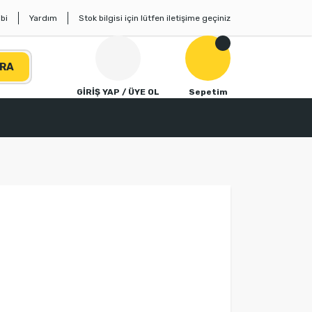
bi
Yardım
Stok bilgisi için lütfen iletişime geçiniz
RA
GİRİŞ YAP / ÜYE OL
Sepetim