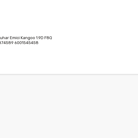
uhar Emici Kangoo 1.9D F8Q
874589 6001545458