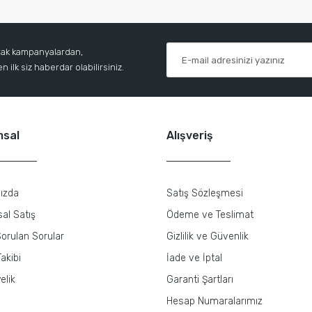
arak kampanyalardan,
 ilk siz haberdar olabilirsiniz.
msal
Alışveriş
ızda
Satış Sözleşmesi
al Satış
Ödeme ve Teslimat
orulan Sorular
Gizlilik ve Güvenlik
akibi
İade ve İptal
elik
Garanti Şartları
Hesap Numaralarımız