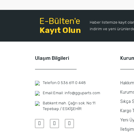
E-Bülten'e
Haber listemize kayıt ol
Kayıt Olun
indirim ve yeni ürünlerden
Ulaşım Bilgileri
Kuru
Telefon:
0 536 611 0 448
Hakkım
Kurums
Email:
Email: info@gguparts.com
Sıkça S
Batıkent mah. Çağrı sok. No:11
Tepebaşı / ESKİŞEHİR
Kargo T
Yeni Üy
İletişim