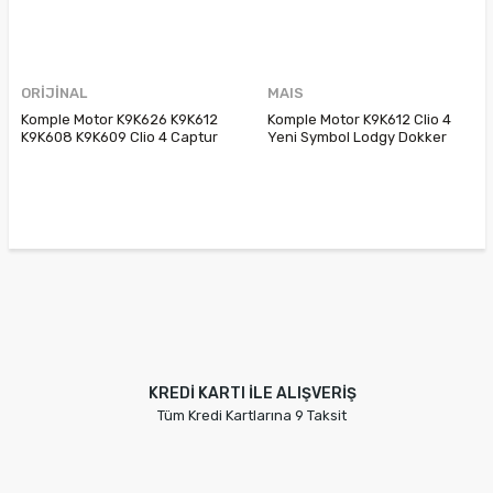
ORİJİNAL
MAIS
Komple Motor K9K626 K9K612
Komple Motor K9K612 Clio 4
K9K608 K9K609 Clio 4 Captur
Yeni Symbol Lodgy Dokker
Kangoo 3 Yeni Symbol Lodgy
Duster Stepway Yeni Sandero
Duster Dokker Sandero
Yeni Logan 8201535503
8201708459 100010218R
8201535504 100016578R
100019333R 8201662538
8201535502
KREDİ KARTI İLE ALIŞVERİŞ
Tüm Kredi Kartlarına 9 Taksit