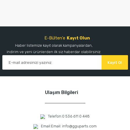
E-Bülten'e
Kayıt Olun
Haber listemize kayıt olarak kampanyalardan,
indirim ve yeni ürünlerden ilk siz haberdar olabilirsiniz.
Kayıt Ol
Ulaşım Bilgileri
Telefon:
0 536 611 0 448
Email:
Email: info@gguparts.com