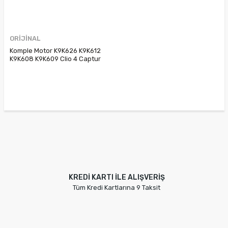
ORİJİNAL
Komple Motor K9K626 K9K612
K9K608 K9K609 Clio 4 Captur
Kangoo 3 Yeni Symbol Lodgy
Duster Dokker Sandero
8201708459 100010218R
8201535504 100016578R
100019333R 8201662538
8201535502
KREDİ KARTI İLE ALIŞVERİŞ
Tüm Kredi Kartlarına 9 Taksit