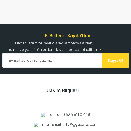
E-Bülten'e
Kayıt Olun
Haber listemize kayıt olarak kampanyalardan,
indirim ve yeni ürünlerden ilk siz haberdar olabilirsiniz.
Kayıt Ol
Ulaşım Bilgileri
Telefon:
0 536 611 0 448
Email:
Email: info@gguparts.com