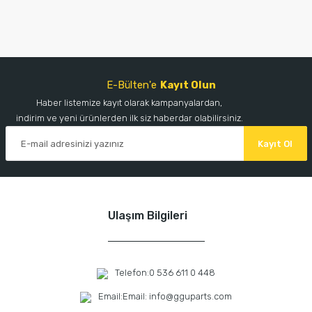
E-Bülten'e
Kayıt Olun
Haber listemize kayıt olarak kampanyalardan,
indirim ve yeni ürünlerden ilk siz haberdar olabilirsiniz.
Kayıt Ol
Ulaşım Bilgileri
Telefon:
0 536 611 0 448
Email:
Email: info@gguparts.com