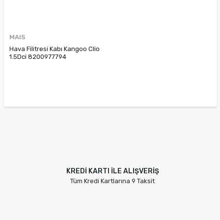
MAIS
Hava Filitresi Kabı Kangoo Clio
1.5Dci 8200977794
8200089030 8200198958
8200727357
KREDİ KARTI İLE ALIŞVERİŞ
Tüm Kredi Kartlarına 9 Taksit