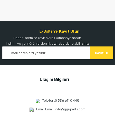
E-Bülten'e
Kayıt Olun
Haber listemize kayıt olarak kampanyalardan,
indirim ve yeni ürünlerden ilk siz haberdar olabilirsiniz.
Kayıt Ol
Ulaşım Bilgileri
Telefon:
0 536 611 0 448
Email:
Email: info@gguparts.com