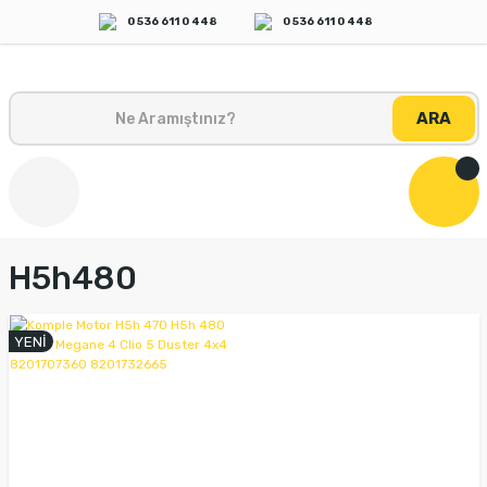
0 536 611 0 448
0 536 611 0 448
ARA
H5h480
YENİ