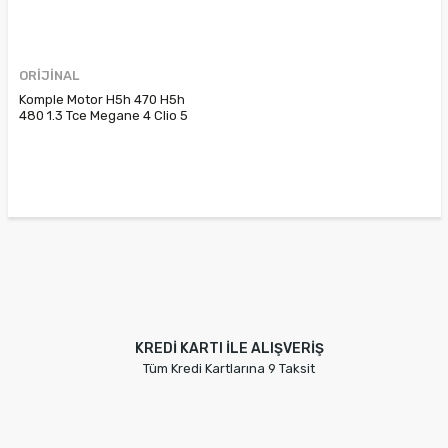
ORİJİNAL
Komple Motor H5h 470 H5h
480 1.3 Tce Megane 4 Clio 5
Duster 4x4 8201707360
8201732665
KREDİ KARTI İLE ALIŞVERİŞ
Tüm Kredi Kartlarına 9 Taksit