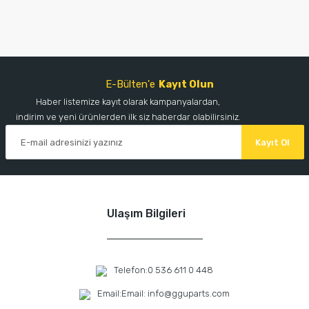
E-Bülten'e
Kayıt Olun
Haber listemize kayıt olarak kampanyalardan,
indirim ve yeni ürünlerden ilk siz haberdar olabilirsiniz.
Kayıt Ol
Ulaşım Bilgileri
Telefon:
0 536 611 0 448
Email:
Email: info@gguparts.com