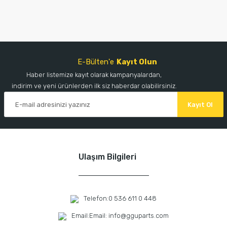
E-Bülten'e
Kayıt Olun
Haber listemize kayıt olarak kampanyalardan,
indirim ve yeni ürünlerden ilk siz haberdar olabilirsiniz.
Kayıt Ol
Ulaşım Bilgileri
Telefon:
0 536 611 0 448
Email:
Email: info@gguparts.com