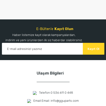
E-Bülten'e
Kayıt Olun
Haber listemize kayıt olarak kampanyalardan,
indirim ve yeni ürünlerden ilk siz haberdar olabilirsiniz.
Kayıt Ol
Ulaşım Bilgileri
Telefon:
0 536 611 0 448
Email:
Email: info@gguparts.com