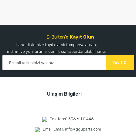
E-Bülten'e
Kayıt Olun
Haber listemize kayıt olarak kampanyalardan,
indirim ve yeni ürünlerden ilk siz haberdar olabilirsiniz.
Kayıt Ol
Ulaşım Bilgileri
Telefon:
0 536 611 0 448
Email:
Email: info@gguparts.com