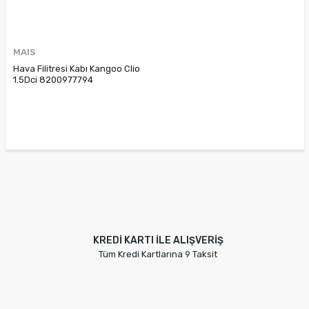
MAIS
Hava Filitresi Kabı Kangoo Clio
1.5Dci 8200977794
8200089030 8200198958
8200727357
KREDİ KARTI İLE ALIŞVERİŞ
Tüm Kredi Kartlarına 9 Taksit