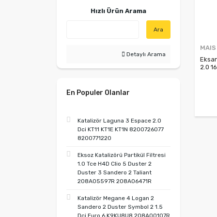
Hızlı Ürün Arama
Ara
MAIS
Detaylı Arama
Eksant
2.0 1
130C1
77014
7701
En Populer Olanlar
Katalizör Laguna 3 Espace 2.0
Dci KT11 KT1E KT1N 8200726077
8200771220
Eksoz Katalizörü Partikül Filtresi
1.0 Tce H4D Clio 5 Duster 2
Duster 3 Sandero 2 Taliant
208A05597R 208A06471R
Katalizör Megane 4 Logan 2
Sandero 2 Duster Symbol 2 1.5
Dci Euro 6 K9KU8U8 208A00107R