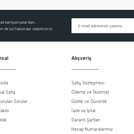
arak kampanyalardan,
 ilk siz haberdar olabilirsiniz.
msal
Alışveriş
ızda
Satış Sözleşmesi
al Satış
Ödeme ve Teslimat
orulan Sorular
Gizlilik ve Güvenlik
akibi
İade ve İptal
elik
Garanti Şartları
Hesap Numaralarımız