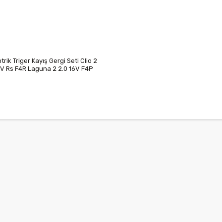
rik Triger Kayış Gergi Seti Clio 2
6V Rs F4R Laguna 2 2.0 16V F4P
2131R 7701472292 7701473053
74019 7701474022 7701476674
476675