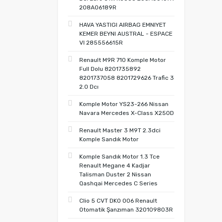
208A06189R
HAVA YASTIGI AIRBAG EMNIYET
KEMER BEYNI AUSTRAL - ESPACE
VI 285556615R
Renault M9R 710 Komple Motor
Full Dolu 8201735892
8201737058 8201729626 Trafic 3
2.0 Dcı
Komple Motor YS23-266 Nissan
Navara Mercedes X-Class X250D
Renault Master 3 M9T 2.3dci
Komple Sandık Motor
Komple Sandık Motor 1.3 Tce
Renault Megane 4 Kadjar
Talisman Duster 2 Nissan
Qashqai Mercedes C Series
Clio 5 CVT DK0 006 Renault
Otomatik Şanzıman 320109803R