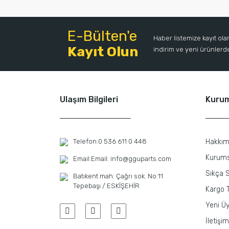
E-Bülten'e
Haber listemize kayıt ol
Kayıt Olun
indirim ve yeni ürünlerden
Ulaşım Bilgileri
Kuru
Telefon:
0 536 611 0 448
Hakkım
Kurums
Email:
Email: info@gguparts.com
Sıkça S
Batıkent mah. Çağrı sok. No:11
Tepebaşı / ESKİŞEHİR
Kargo T
Yeni Üy
İletişim