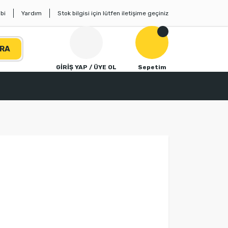
bi
Yardım
Stok bilgisi için lütfen iletişime geçiniz
RA
GİRİŞ YAP / ÜYE OL
Sepetim