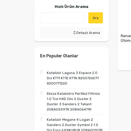
Hızlı Ürün Arama
Ara
Detaylı Arama
Renau
Otoma
3201
En Populer Olanlar
Katalizör Laguna 3 Espace 2.0
Dci KT11 KT1E KT1N 8200726077
8200771220
Eksoz Katalizörü Partikül Filtresi
1.0 Tce H4D Clio 5 Duster 2
Duster 3 Sandero 2 Taliant
208A05597R 208A06471R
Katalizör Megane 4 Logan 2
Sandero 2 Duster Symbol 2 1.5
Dci Euro 6 K9KU8U8 208A00107R