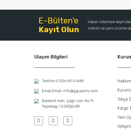
E-Bülten'e
Haber listemize kayıt ol
Kayıt Olun
indirim ve yeni ürünlerden
Ulaşım Bilgileri
Kuru
Telefon:
0 536 611 0 448
Hakkım
Kurums
Email:
Email: info@gguparts.com
Sıkça S
Batıkent mah. Çağrı sok. No:11
Tepebaşı / ESKİŞEHİR
Kargo T
Yeni Üy
İletişim