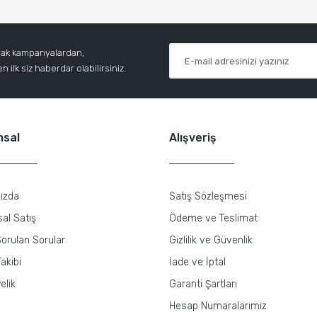
arak kampanyalardan,
 ilk siz haberdar olabilirsiniz.
msal
Alışveriş
ızda
Satış Sözleşmesi
al Satış
Ödeme ve Teslimat
orulan Sorular
Gizlilik ve Güvenlik
akibi
İade ve İptal
elik
Garanti Şartları
Hesap Numaralarımız