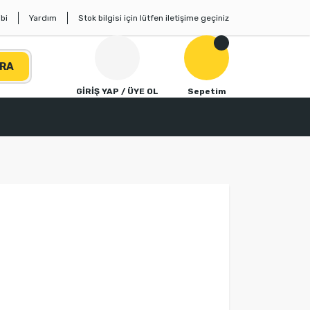
bi
Yardım
Stok bilgisi için lütfen iletişime geçiniz
RA
GİRİŞ YAP / ÜYE OL
Sepetim