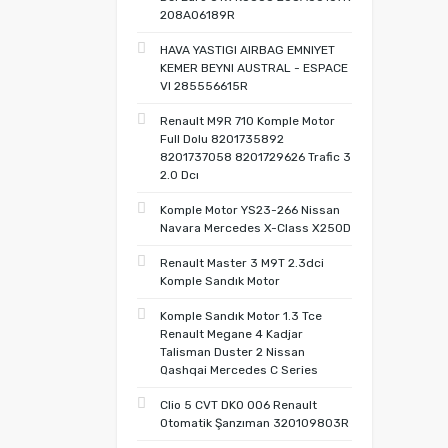
208A06189R
HAVA YASTIGI AIRBAG EMNIYET
KEMER BEYNI AUSTRAL - ESPACE
VI 285556615R
Renault M9R 710 Komple Motor
Full Dolu 8201735892
8201737058 8201729626 Trafic 3
2.0 Dcı
Komple Motor YS23-266 Nissan
Navara Mercedes X-Class X250D
Renault Master 3 M9T 2.3dci
Komple Sandık Motor
Komple Sandık Motor 1.3 Tce
Renault Megane 4 Kadjar
Talisman Duster 2 Nissan
Qashqai Mercedes C Series
Clio 5 CVT DK0 006 Renault
Otomatik Şanzıman 320109803R