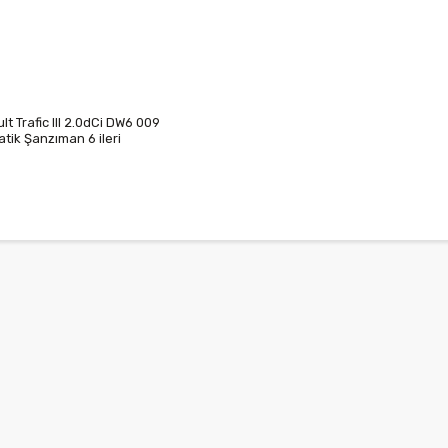
lt Trafic III 2.0dCi DW6 009
tik Şanzıman 6 ileri
00625R 320106966R