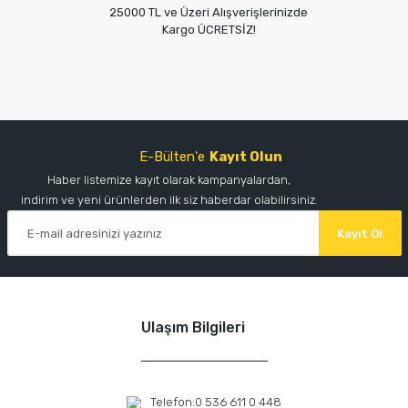
25000 TL ve Üzeri Alışverişlerinizde
Kargo ÜCRETSİZ!
E-Bülten'e
Kayıt Olun
Haber listemize kayıt olarak kampanyalardan,
indirim ve yeni ürünlerden ilk siz haberdar olabilirsiniz.
Kayıt Ol
Ulaşım Bilgileri
Telefon:
0 536 611 0 448