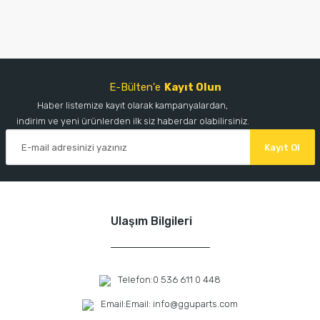
E-Bülten'e
Kayıt Olun
Haber listemize kayıt olarak kampanyalardan,
indirim ve yeni ürünlerden ilk siz haberdar olabilirsiniz.
Kayıt Ol
Ulaşım Bilgileri
Telefon:
0 536 611 0 448
Email:
Email: info@gguparts.com