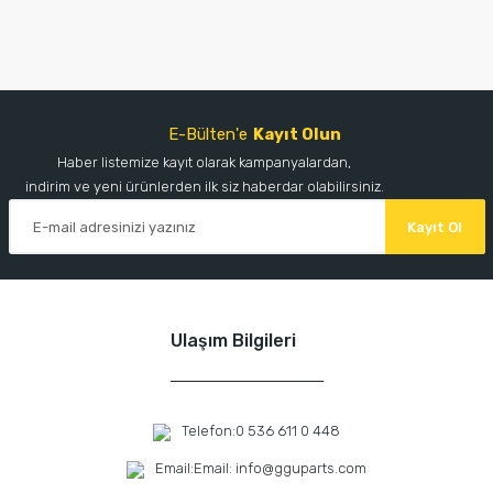
E-Bülten'e
Kayıt Olun
Haber listemize kayıt olarak kampanyalardan,
indirim ve yeni ürünlerden ilk siz haberdar olabilirsiniz.
Kayıt Ol
Ulaşım Bilgileri
Telefon:
0 536 611 0 448
Email:
Email: info@gguparts.com