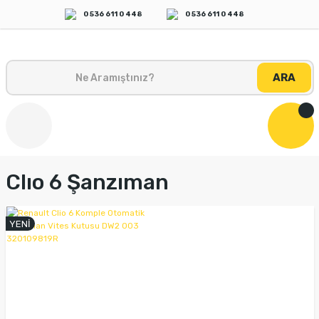
0 536 611 0 448
0 536 611 0 448
ARA
Clıo 6 Şanzıman
YENİ