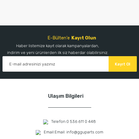
E-Bülten'e
Kayıt Olun
Haber listemize kayıt olarak kampanyalardan,
indirim ve yeni ürünlerden ilk siz haberdar olabilirsiniz.
Kayıt Ol
Ulaşım Bilgileri
Telefon:
0 536 611 0 448
Email:
Email: info@gguparts.com