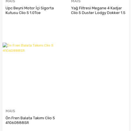
MAIS
MAIS
Upc Beyni Motor İçi Sigorta
Yağ Filtresi Megane 4 Kadjar
Kutusu Clio 5 1.0Tce
Clio 5 Duster Lodgy Dokker 1.5
284B69541R 284B61704R
Dci 152092567R
MAIS
Ön Fren Balata Takımı Clio 5
410608885R