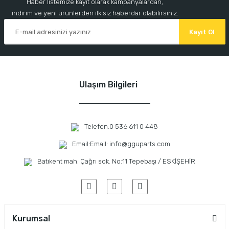
Haber listemize kayıt olarak kampanyalardan,
indirim ve yeni ürünlerden ilk siz haberdar olabilirsiniz.
Kayıt Ol
Ulaşım Bilgileri
Telefon:
0 536 611 0 448
Email:
Email: info@gguparts.com
Batıkent mah. Çağrı sok. No:11 Tepebaşı / ESKİŞEHİR
Kurumsal