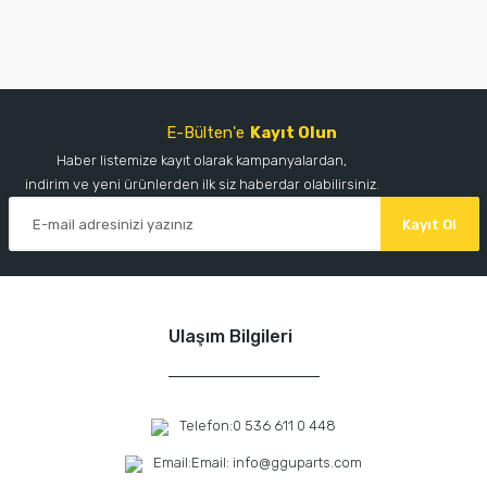
E-Bülten'e
Kayıt Olun
Haber listemize kayıt olarak kampanyalardan,
indirim ve yeni ürünlerden ilk siz haberdar olabilirsiniz.
Kayıt Ol
Ulaşım Bilgileri
Telefon:
0 536 611 0 448
Email:
Email: info@gguparts.com