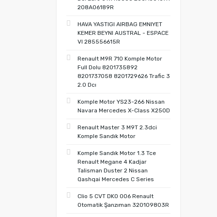
208A06189R
HAVA YASTIGI AIRBAG EMNIYET
KEMER BEYNI AUSTRAL - ESPACE
VI 285556615R
Renault M9R 710 Komple Motor
Full Dolu 8201735892
8201737058 8201729626 Trafic 3
2.0 Dcı
Komple Motor YS23-266 Nissan
Navara Mercedes X-Class X250D
Renault Master 3 M9T 2.3dci
Komple Sandık Motor
Komple Sandık Motor 1.3 Tce
Renault Megane 4 Kadjar
Talisman Duster 2 Nissan
Qashqai Mercedes C Series
Clio 5 CVT DK0 006 Renault
Otomatik Şanzıman 320109803R