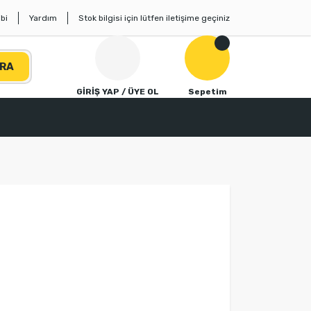
bi
Yardım
Stok bilgisi için lütfen iletişime geçiniz
RA
GİRİŞ YAP / ÜYE OL
Sepetim