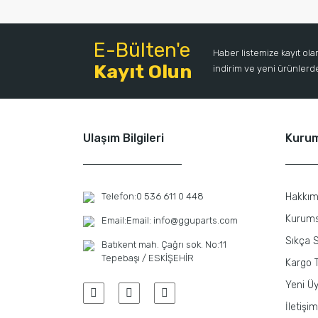
E-Bülten'e
Haber listemize kayıt ol
Kayıt Olun
indirim ve yeni ürünlerden
Ulaşım Bilgileri
Kuru
Telefon:
0 536 611 0 448
Hakkım
Kurums
Email:
Email: info@gguparts.com
Sıkça S
Batıkent mah. Çağrı sok. No:11
Tepebaşı / ESKİŞEHİR
Kargo T
Yeni Üy
İletişim