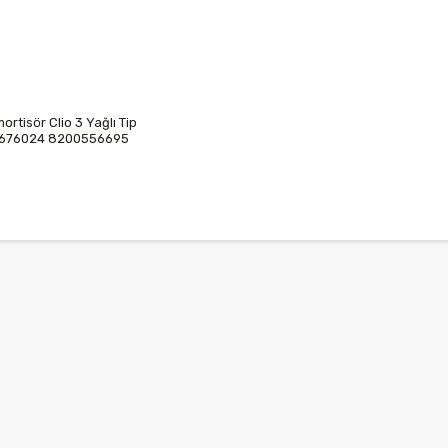
ortisör Clio 3 Yağlı Tip
676024 8200556695