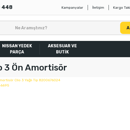
0 448
Kampanyalar
İletişim
Kargo Taki
A
NISSAN YEDEK
AKSESUAR VE
PARÇA
BUTİK
o 3 Ön Amortisör