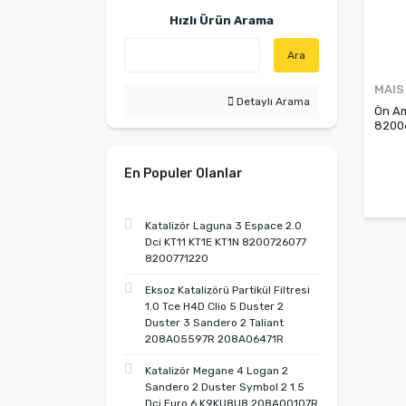
Hızlı Ürün Arama
Ara
MAIS
Detaylı Arama
Ön Am
8200
En Populer Olanlar
Katalizör Laguna 3 Espace 2.0
Dci KT11 KT1E KT1N 8200726077
8200771220
Eksoz Katalizörü Partikül Filtresi
1.0 Tce H4D Clio 5 Duster 2
Duster 3 Sandero 2 Taliant
208A05597R 208A06471R
Katalizör Megane 4 Logan 2
Sandero 2 Duster Symbol 2 1.5
Dci Euro 6 K9KU8U8 208A00107R