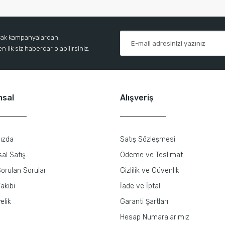
arak kampanyalardan,
 ilk siz haberdar olabilirsiniz.
msal
Alışveriş
ızda
Satış Sözleşmesi
al Satış
Ödeme ve Teslimat
orulan Sorular
Gizlilik ve Güvenlik
akibi
İade ve İptal
elik
Garanti Şartları
Hesap Numaralarımız