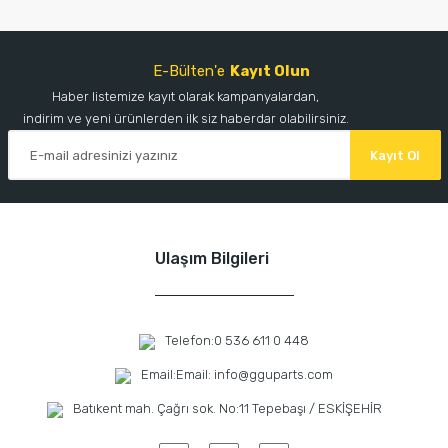
E-Bülten'e
Kayıt Olun
Haber listemize kayıt olarak kampanyalardan,
indirim ve yeni ürünlerden ilk siz haberdar olabilirsiniz.
Kayıt Ol
Ulaşım Bilgileri
Telefon:
0 536 611 0 448
Email:
Email: info@gguparts.com
Batıkent mah. Çağrı sok. No:11 Tepebaşı / ESKİŞEHİR